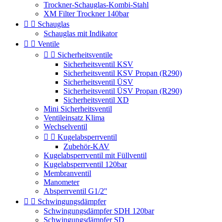
Trockner-Schauglas-Kombi-Stahl
XM Filter Trockner 140bar


Schauglas
Schauglas mit Indikator


Ventile


Sicherheitsventile
Sicherheitsventil KSV
Sicherheitsventil KSV Propan (R290)
Sicherheitsventil ÜSV
Sicherheitsventil ÜSV Propan (R290)
Sicherheitsventil XD
Mini Sicherheitsventil
Ventileinsatz Klima
Wechselventil


Kugelabsperrventil
Zubehör-KAV
Kugelabsperrventil mit Füllventil
Kugelabsperrventil 120bar
Membranventil
Manometer
Absperrventil G1/2''


Schwingungsdämpfer
Schwingungsdämpfer SDH 120bar
Schwingungsdämpfer SD