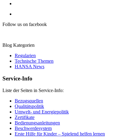
Follow us on facebook
Blog Kategorien
Regularien
Technische Themen
HANSA News
Service-Info
Liste der Seiten in Service-Info:
Bezugsquellen
Qualitätspolitik
Umwelt- und Energiepolitik
Zertifikate
Bedienungsanleitungen
Beschwerdesystem
Erste Hilfe für Kinder – Spielend helfen lernen