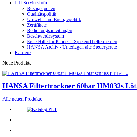


Service-Info
Bezugsquellen
Qualitätspolitik
Umwelt- und Energiepolitik
Zertifikate
Bedienungsanleitungen
Beschwerdesystem
Erste Hilfe für Kinder – Spielend helfen lernen
HANSA Archiv - Unterlagen alte Steuergeräte
Karriere
Neue Produkte
HANSA Filtertrockner 60bar HM032s Lötans
Alle neuen Produkte