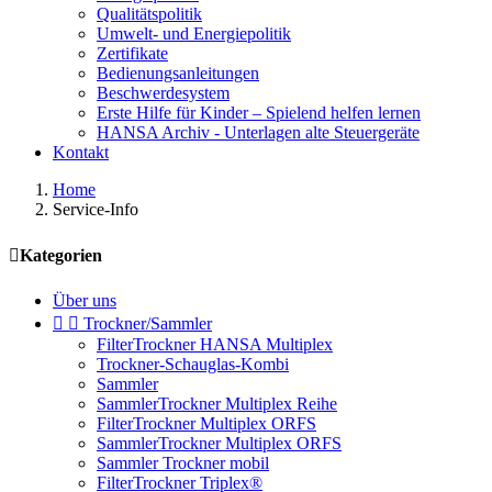
Qualitätspolitik
Umwelt- und Energiepolitik
Zertifikate
Bedienungsanleitungen
Beschwerdesystem
Erste Hilfe für Kinder – Spielend helfen lernen
HANSA Archiv - Unterlagen alte Steuergeräte
Kontakt
Home
Service-Info

Kategorien
Über uns


Trockner/Sammler
FilterTrockner HANSA Multiplex
Trockner-Schauglas-Kombi
Sammler
SammlerTrockner Multiplex Reihe
FilterTrockner Multiplex ORFS
SammlerTrockner Multiplex ORFS
Sammler Trockner mobil
FilterTrockner Triplex®