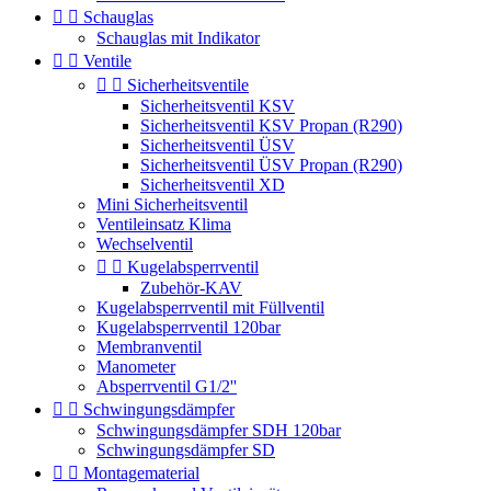


Schauglas
Schauglas mit Indikator


Ventile


Sicherheitsventile
Sicherheitsventil KSV
Sicherheitsventil KSV Propan (R290)
Sicherheitsventil ÜSV
Sicherheitsventil ÜSV Propan (R290)
Sicherheitsventil XD
Mini Sicherheitsventil
Ventileinsatz Klima
Wechselventil


Kugelabsperrventil
Zubehör-KAV
Kugelabsperrventil mit Füllventil
Kugelabsperrventil 120bar
Membranventil
Manometer
Absperrventil G1/2''


Schwingungsdämpfer
Schwingungsdämpfer SDH 120bar
Schwingungsdämpfer SD


Montagematerial