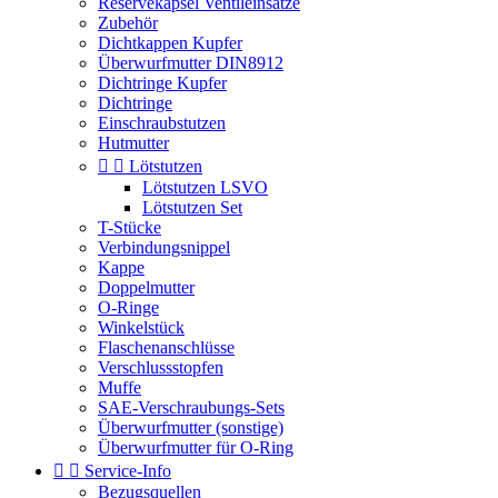
Reservekapsel Ventileinsätze
Zubehör
Dichtkappen Kupfer
Überwurfmutter DIN8912
Dichtringe Kupfer
Dichtringe
Einschraubstutzen
Hutmutter


Lötstutzen
Lötstutzen LSVO
Lötstutzen Set
T-Stücke
Verbindungsnippel
Kappe
Doppelmutter
O-Ringe
Winkelstück
Flaschenanschlüsse
Verschlussstopfen
Muffe
SAE-Verschraubungs-Sets
Überwurfmutter (sonstige)
Überwurfmutter für O-Ring


Service-Info
Bezugsquellen