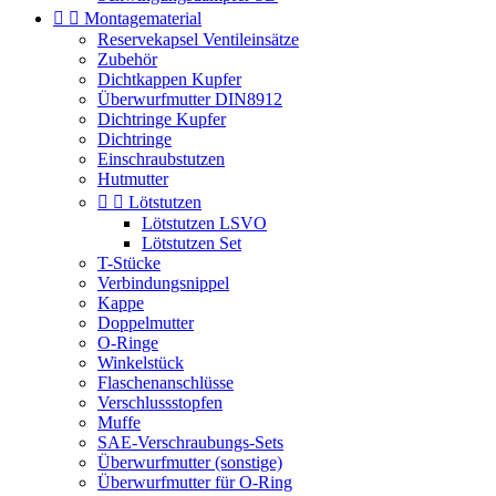


Montagematerial
Reservekapsel Ventileinsätze
Zubehör
Dichtkappen Kupfer
Überwurfmutter DIN8912
Dichtringe Kupfer
Dichtringe
Einschraubstutzen
Hutmutter


Lötstutzen
Lötstutzen LSVO
Lötstutzen Set
T-Stücke
Verbindungsnippel
Kappe
Doppelmutter
O-Ringe
Winkelstück
Flaschenanschlüsse
Verschlussstopfen
Muffe
SAE-Verschraubungs-Sets
Überwurfmutter (sonstige)
Überwurfmutter für O-Ring