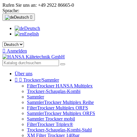
Rufen Sie uns an:
+49 2922 86665-0
Sprache:
Deutsch

Deutsch
English

Anmelden
Über uns


Trockner/Sammler
FilterTrockner HANSA Multiplex
Trockner-Schauglas-Kombi
Sammler
SammlerTrockner Multiplex Reihe
FilterTrockner Multiplex ORFS
SammlerTrockner Multiplex ORFS
Sammler Trockner mobil
FilterTrockner Triplex®
Trockner-Schauglas-Kombi-Stahl
XM Filter Trockner 140bar