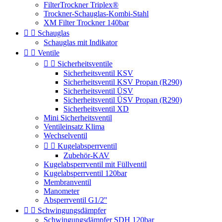
FilterTrockner Triplex®
Trockner-Schauglas-Kombi-Stahl
XM Filter Trockner 140bar


Schauglas
Schauglas mit Indikator


Ventile


Sicherheitsventile
Sicherheitsventil KSV
Sicherheitsventil KSV Propan (R290)
Sicherheitsventil ÜSV
Sicherheitsventil ÜSV Propan (R290)
Sicherheitsventil XD
Mini Sicherheitsventil
Ventileinsatz Klima
Wechselventil


Kugelabsperrventil
Zubehör-KAV
Kugelabsperrventil mit Füllventil
Kugelabsperrventil 120bar
Membranventil
Manometer
Absperrventil G1/2''


Schwingungsdämpfer
Schwingungsdämpfer SDH 120bar