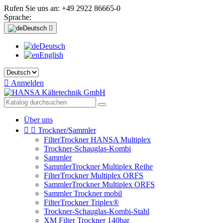
Rufen Sie uns an:
+49 2922 86665-0
Sprache:
Deutsch

Deutsch
English

Anmelden
Über uns


Trockner/Sammler
FilterTrockner HANSA Multiplex
Trockner-Schauglas-Kombi
Sammler
SammlerTrockner Multiplex Reihe
FilterTrockner Multiplex ORFS
SammlerTrockner Multiplex ORFS
Sammler Trockner mobil
FilterTrockner Triplex®
Trockner-Schauglas-Kombi-Stahl
XM Filter Trockner 140bar