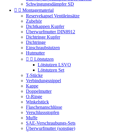
Schwingungsdämpfer SD


Montagematerial
Reservekapsel Ventileinsätze
Zubehör
Dichtkappen Kupfer
Überwurfmutter DIN8912
Dichtringe Kupfer
Dichtringe
Einschraubstutzen
Hutmutter


Lötstutzen
Lötstutzen LSVO
Lötstutzen Set
T-Stücke
Verbindungsnippel
Kappe
Doppelmutter
O-Ringe
Winkelstück
Flaschenanschlüsse
Verschlussstopfen
Muffe
SAE-Verschraubungs-Sets
Überwurfmutter (sonstige)