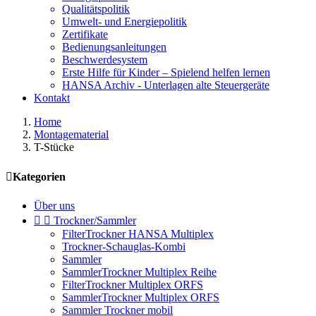
Qualitätspolitik
Umwelt- und Energiepolitik
Zertifikate
Bedienungsanleitungen
Beschwerdesystem
Erste Hilfe für Kinder – Spielend helfen lernen
HANSA Archiv - Unterlagen alte Steuergeräte
Kontakt
Home
Montagematerial
T-Stücke

Kategorien
Über uns


Trockner/Sammler
FilterTrockner HANSA Multiplex
Trockner-Schauglas-Kombi
Sammler
SammlerTrockner Multiplex Reihe
FilterTrockner Multiplex ORFS
SammlerTrockner Multiplex ORFS
Sammler Trockner mobil