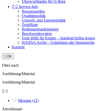
Überwurfmutter für O-Ring


Service-Info
Bezugsquellen
Qualitätspolitik
Umwelt- und Energiepolitik
Zertifikate
Bedienungsanleitungen
Beschwerdesystem
Erste Hilfe für Kinder – Spielend helfen lernen
HANSA Archiv - Unterlagen alte Steuergeräte
Karriere

OK
Filter nach
Ausführung/Material
Ausführung/Material


Messing
(12)
Anschlussart