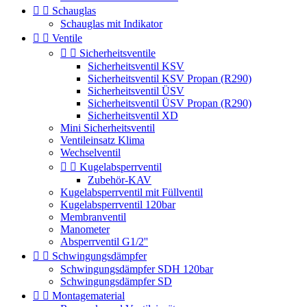


Schauglas
Schauglas mit Indikator


Ventile


Sicherheitsventile
Sicherheitsventil KSV
Sicherheitsventil KSV Propan (R290)
Sicherheitsventil ÜSV
Sicherheitsventil ÜSV Propan (R290)
Sicherheitsventil XD
Mini Sicherheitsventil
Ventileinsatz Klima
Wechselventil


Kugelabsperrventil
Zubehör-KAV
Kugelabsperrventil mit Füllventil
Kugelabsperrventil 120bar
Membranventil
Manometer
Absperrventil G1/2''


Schwingungsdämpfer
Schwingungsdämpfer SDH 120bar
Schwingungsdämpfer SD


Montagematerial