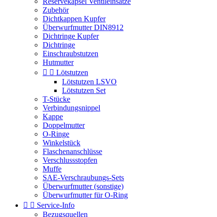
Reservekapsel Ventileinsätze
Zubehör
Dichtkappen Kupfer
Überwurfmutter DIN8912
Dichtringe Kupfer
Dichtringe
Einschraubstutzen
Hutmutter


Lötstutzen
Lötstutzen LSVO
Lötstutzen Set
T-Stücke
Verbindungsnippel
Kappe
Doppelmutter
O-Ringe
Winkelstück
Flaschenanschlüsse
Verschlussstopfen
Muffe
SAE-Verschraubungs-Sets
Überwurfmutter (sonstige)
Überwurfmutter für O-Ring


Service-Info
Bezugsquellen