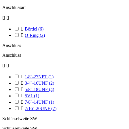
Anschlussart



Bördel
(6)

O-Ring
(2)
Anschluss
Anschluss



1/8''-27NPT
(1)

3/4''-16UNF
(2)

5/8''-18UNF
(4)

5V1
(1)

7/8''-14UNF
(1)

7/16''-20UNF
(7)
Schlüsselweite SW
Schlüsselweite SW