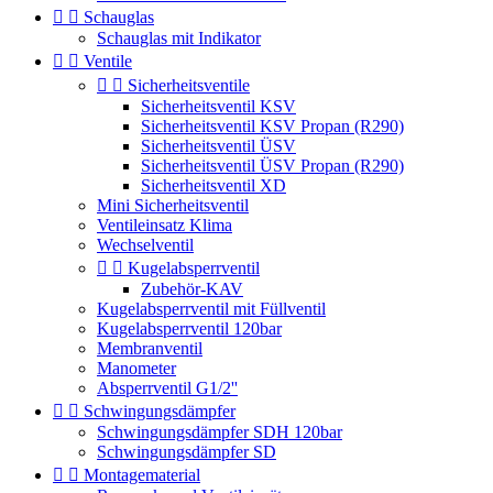


Schauglas
Schauglas mit Indikator


Ventile


Sicherheitsventile
Sicherheitsventil KSV
Sicherheitsventil KSV Propan (R290)
Sicherheitsventil ÜSV
Sicherheitsventil ÜSV Propan (R290)
Sicherheitsventil XD
Mini Sicherheitsventil
Ventileinsatz Klima
Wechselventil


Kugelabsperrventil
Zubehör-KAV
Kugelabsperrventil mit Füllventil
Kugelabsperrventil 120bar
Membranventil
Manometer
Absperrventil G1/2''


Schwingungsdämpfer
Schwingungsdämpfer SDH 120bar
Schwingungsdämpfer SD


Montagematerial