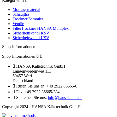
Kategorien


Montagematerial
Schauglas
Trockner/Sammler
Ventile
FilterTrockner HANSA Multiplex
Sicherheitsventil KSV
Sicherheitsventil ÜSV
Shop-Informationen
Shop-Informationen



HANSA Kältetechnik GmbH
Langenwiedenweg 111
59457 Werl
Deutschland

Rufen Sie uns an:
+49 2922 86665-0

Fax:
+49 2922 86665-284

Schreiben Sie uns:
info@hansakaelte.de
Copyright 2024 - HANSA Kältetechnik GmbH