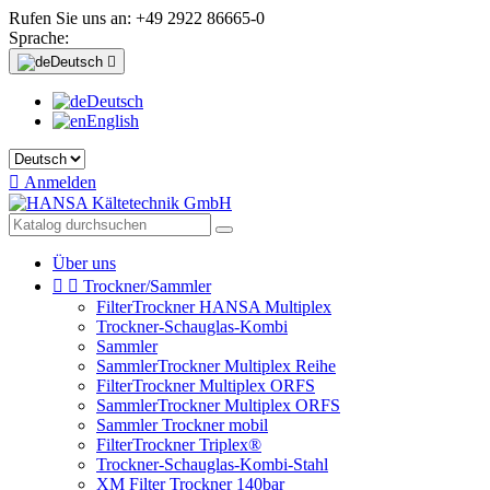
Rufen Sie uns an:
+49 2922 86665-0
Sprache:
Deutsch

Deutsch
English

Anmelden
Über uns


Trockner/Sammler
FilterTrockner HANSA Multiplex
Trockner-Schauglas-Kombi
Sammler
SammlerTrockner Multiplex Reihe
FilterTrockner Multiplex ORFS
SammlerTrockner Multiplex ORFS
Sammler Trockner mobil
FilterTrockner Triplex®
Trockner-Schauglas-Kombi-Stahl
XM Filter Trockner 140bar