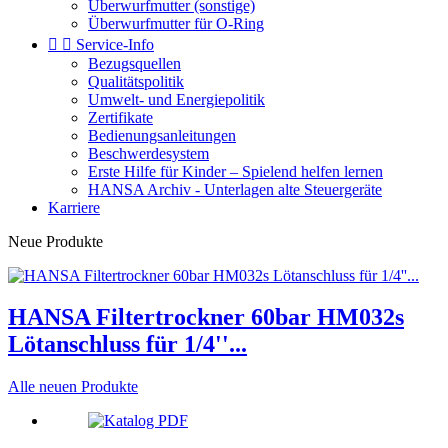
Überwurfmutter (sonstige)
Überwurfmutter für O-Ring


Service-Info
Bezugsquellen
Qualitätspolitik
Umwelt- und Energiepolitik
Zertifikate
Bedienungsanleitungen
Beschwerdesystem
Erste Hilfe für Kinder – Spielend helfen lernen
HANSA Archiv - Unterlagen alte Steuergeräte
Karriere
Neue Produkte
HANSA Filtertrockner 60bar HM032s
Lötanschluss für 1/4''...
Alle neuen Produkte