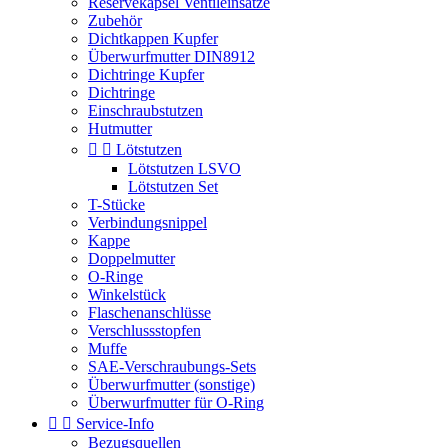
Reservekapsel Ventileinsätze
Zubehör
Dichtkappen Kupfer
Überwurfmutter DIN8912
Dichtringe Kupfer
Dichtringe
Einschraubstutzen
Hutmutter


Lötstutzen
Lötstutzen LSVO
Lötstutzen Set
T-Stücke
Verbindungsnippel
Kappe
Doppelmutter
O-Ringe
Winkelstück
Flaschenanschlüsse
Verschlussstopfen
Muffe
SAE-Verschraubungs-Sets
Überwurfmutter (sonstige)
Überwurfmutter für O-Ring


Service-Info
Bezugsquellen