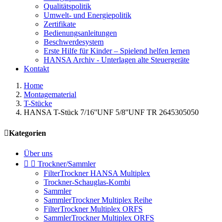
Qualitätspolitik
Umwelt- und Energiepolitik
Zertifikate
Bedienungsanleitungen
Beschwerdesystem
Erste Hilfe für Kinder – Spielend helfen lernen
HANSA Archiv - Unterlagen alte Steuergeräte
Kontakt
Home
Montagematerial
T-Stücke
HANSA T-Stück 7/16''UNF 5/8''UNF TR 2645305050

Kategorien
Über uns


Trockner/Sammler
FilterTrockner HANSA Multiplex
Trockner-Schauglas-Kombi
Sammler
SammlerTrockner Multiplex Reihe
FilterTrockner Multiplex ORFS
SammlerTrockner Multiplex ORFS