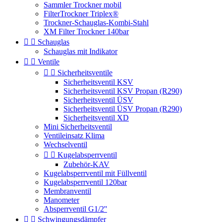
Sammler Trockner mobil
FilterTrockner Triplex®
Trockner-Schauglas-Kombi-Stahl
XM Filter Trockner 140bar


Schauglas
Schauglas mit Indikator


Ventile


Sicherheitsventile
Sicherheitsventil KSV
Sicherheitsventil KSV Propan (R290)
Sicherheitsventil ÜSV
Sicherheitsventil ÜSV Propan (R290)
Sicherheitsventil XD
Mini Sicherheitsventil
Ventileinsatz Klima
Wechselventil


Kugelabsperrventil
Zubehör-KAV
Kugelabsperrventil mit Füllventil
Kugelabsperrventil 120bar
Membranventil
Manometer
Absperrventil G1/2''


Schwingungsdämpfer