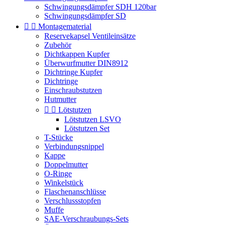
Schwingungsdämpfer SDH 120bar
Schwingungsdämpfer SD


Montagematerial
Reservekapsel Ventileinsätze
Zubehör
Dichtkappen Kupfer
Überwurfmutter DIN8912
Dichtringe Kupfer
Dichtringe
Einschraubstutzen
Hutmutter


Lötstutzen
Lötstutzen LSVO
Lötstutzen Set
T-Stücke
Verbindungsnippel
Kappe
Doppelmutter
O-Ringe
Winkelstück
Flaschenanschlüsse
Verschlussstopfen
Muffe
SAE-Verschraubungs-Sets