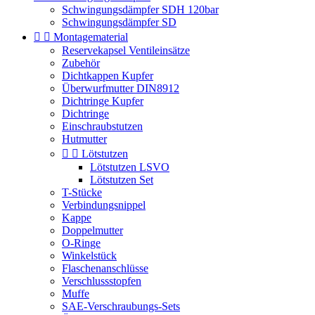
Schwingungsdämpfer SDH 120bar
Schwingungsdämpfer SD


Montagematerial
Reservekapsel Ventileinsätze
Zubehör
Dichtkappen Kupfer
Überwurfmutter DIN8912
Dichtringe Kupfer
Dichtringe
Einschraubstutzen
Hutmutter


Lötstutzen
Lötstutzen LSVO
Lötstutzen Set
T-Stücke
Verbindungsnippel
Kappe
Doppelmutter
O-Ringe
Winkelstück
Flaschenanschlüsse
Verschlussstopfen
Muffe
SAE-Verschraubungs-Sets