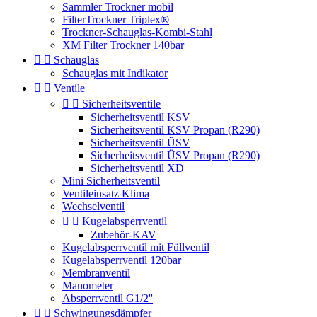
Sammler Trockner mobil
FilterTrockner Triplex®
Trockner-Schauglas-Kombi-Stahl
XM Filter Trockner 140bar


Schauglas
Schauglas mit Indikator


Ventile


Sicherheitsventile
Sicherheitsventil KSV
Sicherheitsventil KSV Propan (R290)
Sicherheitsventil ÜSV
Sicherheitsventil ÜSV Propan (R290)
Sicherheitsventil XD
Mini Sicherheitsventil
Ventileinsatz Klima
Wechselventil


Kugelabsperrventil
Zubehör-KAV
Kugelabsperrventil mit Füllventil
Kugelabsperrventil 120bar
Membranventil
Manometer
Absperrventil G1/2''


Schwingungsdämpfer