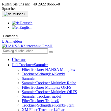
Rufen Sie uns an:
+49 2922 86665-0
Sprache:
Deutsch

Deutsch
English

Anmelden
Über uns


Trockner/Sammler
FilterTrockner HANSA Multiplex
Trockner-Schauglas-Kombi
Sammler
SammlerTrockner Multiplex Reihe
FilterTrockner Multiplex ORFS
SammlerTrockner Multiplex ORFS
Sammler Trockner mobil
FilterTrockner Triplex®
Trockner-Schauglas-Kombi-Stahl
XM Filter Trockner 140bar