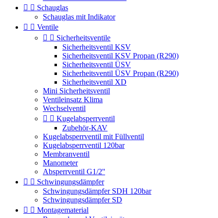


Schauglas
Schauglas mit Indikator


Ventile


Sicherheitsventile
Sicherheitsventil KSV
Sicherheitsventil KSV Propan (R290)
Sicherheitsventil ÜSV
Sicherheitsventil ÜSV Propan (R290)
Sicherheitsventil XD
Mini Sicherheitsventil
Ventileinsatz Klima
Wechselventil


Kugelabsperrventil
Zubehör-KAV
Kugelabsperrventil mit Füllventil
Kugelabsperrventil 120bar
Membranventil
Manometer
Absperrventil G1/2''


Schwingungsdämpfer
Schwingungsdämpfer SDH 120bar
Schwingungsdämpfer SD


Montagematerial