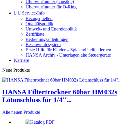
Überwurfmutter (sonstige)
Überwurfmutter für O-Ring


Service-Info
Bezugsquellen
Qualitätspolitik
Umwelt- und Energiepolitik
Zertifikate
Bedienungsanleitungen
Beschwerdesystem
Erste Hilfe für Kinder – Spielend helfen lernen
HANSA Archiv - Unterlagen alte Steuergeräte
Karriere
Neue Produkte
HANSA Filtertrockner 60bar HM032s
Lötanschluss für 1/4''...
Alle neuen Produkte