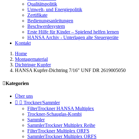
Qualitätspolitik
Umwelt- und Energiepolitik
Zertifikate
Bedienungsanleitungen
Beschwerdesystem
Erste Hilfe für Kinder – Spielend helfen lernen
HANSA Archiv - Unterlagen alte Steuergeräte
Kontakt
Home
Montagematerial
Dichtringe Kupfer
HANSA Kupfer-Dichtring 7/16" UNF DR 2619005050

Kategorien
Über uns


Trockner/Sammler
FilterTrockner HANSA Multiplex
Trockner-Schauglas-Kombi
Sammler
SammlerTrockner Multiplex Reihe
FilterTrockner Multiplex ORFS
SammlerTrockner Multiplex ORFS