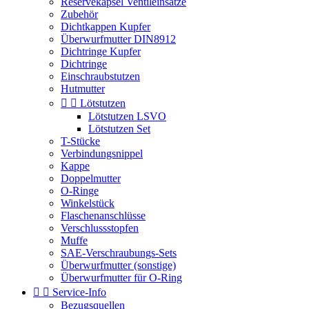
Reservekapsel Ventileinsätze
Zubehör
Dichtkappen Kupfer
Überwurfmutter DIN8912
Dichtringe Kupfer
Dichtringe
Einschraubstutzen
Hutmutter


Lötstutzen
Lötstutzen LSVO
Lötstutzen Set
T-Stücke
Verbindungsnippel
Kappe
Doppelmutter
O-Ringe
Winkelstück
Flaschenanschlüsse
Verschlussstopfen
Muffe
SAE-Verschraubungs-Sets
Überwurfmutter (sonstige)
Überwurfmutter für O-Ring


Service-Info
Bezugsquellen