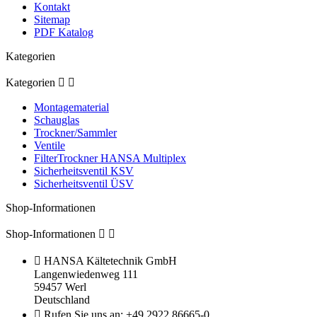
Kontakt
Sitemap
PDF Katalog
Kategorien
Kategorien


Montagematerial
Schauglas
Trockner/Sammler
Ventile
FilterTrockner HANSA Multiplex
Sicherheitsventil KSV
Sicherheitsventil ÜSV
Shop-Informationen
Shop-Informationen



HANSA Kältetechnik GmbH
Langenwiedenweg 111
59457 Werl
Deutschland

Rufen Sie uns an:
+49 2922 86665-0