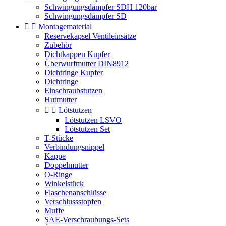
Schwingungsdämpfer SDH 120bar
Schwingungsdämpfer SD


Montagematerial
Reservekapsel Ventileinsätze
Zubehör
Dichtkappen Kupfer
Überwurfmutter DIN8912
Dichtringe Kupfer
Dichtringe
Einschraubstutzen
Hutmutter


Lötstutzen
Lötstutzen LSVO
Lötstutzen Set
T-Stücke
Verbindungsnippel
Kappe
Doppelmutter
O-Ringe
Winkelstück
Flaschenanschlüsse
Verschlussstopfen
Muffe
SAE-Verschraubungs-Sets