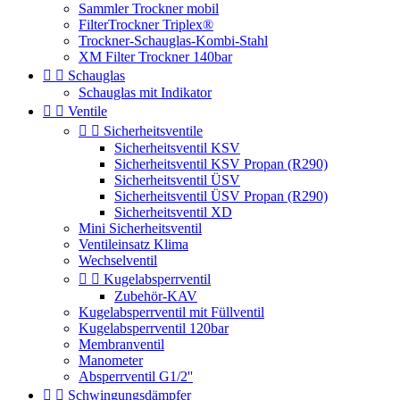
Sammler Trockner mobil
FilterTrockner Triplex®
Trockner-Schauglas-Kombi-Stahl
XM Filter Trockner 140bar


Schauglas
Schauglas mit Indikator


Ventile


Sicherheitsventile
Sicherheitsventil KSV
Sicherheitsventil KSV Propan (R290)
Sicherheitsventil ÜSV
Sicherheitsventil ÜSV Propan (R290)
Sicherheitsventil XD
Mini Sicherheitsventil
Ventileinsatz Klima
Wechselventil


Kugelabsperrventil
Zubehör-KAV
Kugelabsperrventil mit Füllventil
Kugelabsperrventil 120bar
Membranventil
Manometer
Absperrventil G1/2''


Schwingungsdämpfer