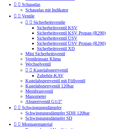


Schauglas
Schauglas mit Indikator


Ventile


Sicherheitsventile
Sicherheitsventil KSV
Sicherheitsventil KSV Propan (R290)
Sicherheitsventil ÜSV
Sicherheitsventil ÜSV Propan (R290)
Sicherheitsventil XD
Mini Sicherheitsventil
Ventileinsatz Klima
Wechselventil


Kugelabsperrventil
Zubehör-KAV
Kugelabsperrventil mit Füllventil
Kugelabsperrventil 120bar
Membranventil
Manometer
Absperrventil G1/2''


Schwingungsdämpfer
Schwingungsdämpfer SDH 120bar
Schwingungsdämpfer SD


Montagematerial