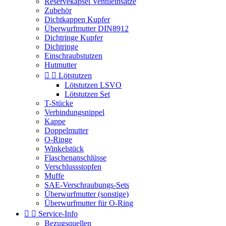
Reservekapsel Ventileinsätze
Zubehör
Dichtkappen Kupfer
Überwurfmutter DIN8912
Dichtringe Kupfer
Dichtringe
Einschraubstutzen
Hutmutter


Lötstutzen
Lötstutzen LSVO
Lötstutzen Set
T-Stücke
Verbindungsnippel
Kappe
Doppelmutter
O-Ringe
Winkelstück
Flaschenanschlüsse
Verschlussstopfen
Muffe
SAE-Verschraubungs-Sets
Überwurfmutter (sonstige)
Überwurfmutter für O-Ring


Service-Info
Bezugsquellen