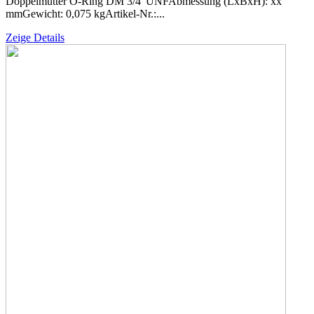
Doppelmutter O-Ring DM 3/4"UNFAbmessung (LxBxH): xx
mmGewicht: 0,075 kgArtikel-Nr.:...
Zeige Details