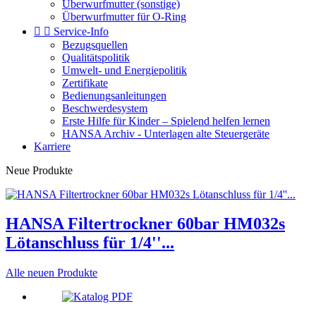
Überwurfmutter (sonstige)
Überwurfmutter für O-Ring


Service-Info
Bezugsquellen
Qualitätspolitik
Umwelt- und Energiepolitik
Zertifikate
Bedienungsanleitungen
Beschwerdesystem
Erste Hilfe für Kinder – Spielend helfen lernen
HANSA Archiv - Unterlagen alte Steuergeräte
Karriere
Neue Produkte
HANSA Filtertrockner 60bar HM032s
Lötanschluss für 1/4''...
Alle neuen Produkte