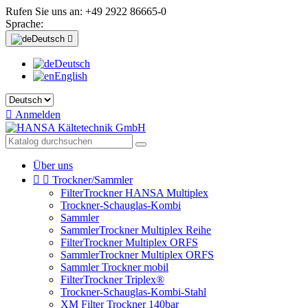
Rufen Sie uns an:
+49 2922 86665-0
Sprache:
Deutsch

Deutsch
English

Anmelden
Über uns


Trockner/Sammler
FilterTrockner HANSA Multiplex
Trockner-Schauglas-Kombi
Sammler
SammlerTrockner Multiplex Reihe
FilterTrockner Multiplex ORFS
SammlerTrockner Multiplex ORFS
Sammler Trockner mobil
FilterTrockner Triplex®
Trockner-Schauglas-Kombi-Stahl
XM Filter Trockner 140bar