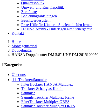
Qualitätspolitik
Umwelt- und Energiepolitik
Zertifikate
Bedienungsanleitungen
Beschwerdesystem
Erste Hilfe für Kinder – Spielend helfen lernen
HANSA Archiv - Unterlagen alte Steuergeräte
Kontakt
Home
Montagematerial
Doppelmutter
HANSA Doppelmutter DM 5/8"-UNF DM 2615109050

Kategorien
Über uns


Trockner/Sammler
FilterTrockner HANSA Multiplex
Trockner-Schauglas-Kombi
Sammler
SammlerTrockner Multiplex Reihe
FilterTrockner Multiplex ORFS
SammlerTrockner Multiplex ORFS