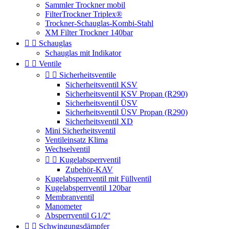
Sammler Trockner mobil
FilterTrockner Triplex®
Trockner-Schauglas-Kombi-Stahl
XM Filter Trockner 140bar


Schauglas
Schauglas mit Indikator


Ventile


Sicherheitsventile
Sicherheitsventil KSV
Sicherheitsventil KSV Propan (R290)
Sicherheitsventil ÜSV
Sicherheitsventil ÜSV Propan (R290)
Sicherheitsventil XD
Mini Sicherheitsventil
Ventileinsatz Klima
Wechselventil


Kugelabsperrventil
Zubehör-KAV
Kugelabsperrventil mit Füllventil
Kugelabsperrventil 120bar
Membranventil
Manometer
Absperrventil G1/2''


Schwingungsdämpfer