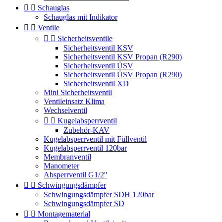


Schauglas
Schauglas mit Indikator


Ventile


Sicherheitsventile
Sicherheitsventil KSV
Sicherheitsventil KSV Propan (R290)
Sicherheitsventil ÜSV
Sicherheitsventil ÜSV Propan (R290)
Sicherheitsventil XD
Mini Sicherheitsventil
Ventileinsatz Klima
Wechselventil


Kugelabsperrventil
Zubehör-KAV
Kugelabsperrventil mit Füllventil
Kugelabsperrventil 120bar
Membranventil
Manometer
Absperrventil G1/2''


Schwingungsdämpfer
Schwingungsdämpfer SDH 120bar
Schwingungsdämpfer SD


Montagematerial