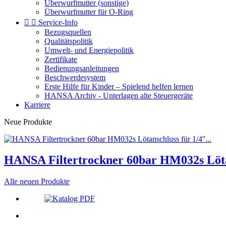
Überwurfmutter (sonstige)
Überwurfmutter für O-Ring


Service-Info
Bezugsquellen
Qualitätspolitik
Umwelt- und Energiepolitik
Zertifikate
Bedienungsanleitungen
Beschwerdesystem
Erste Hilfe für Kinder – Spielend helfen lernen
HANSA Archiv - Unterlagen alte Steuergeräte
Karriere
Neue Produkte
HANSA Filtertrockner 60bar HM032s Lötans
Alle neuen Produkte