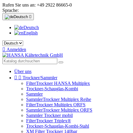
Rufen Sie uns an:
+49 2922 86665-0
Sprache:
Deutsch

Deutsch
English

Anmelden
Über uns


Trockner/Sammler
FilterTrockner HANSA Multiplex
Trockner-Schauglas-Kombi
Sammler
SammlerTrockner Multiplex Reihe
FilterTrockner Multiplex ORFS
SammlerTrockner Multiplex ORFS
Sammler Trockner mobil
FilterTrockner Triplex®
Trockner-Schauglas-Kombi-Stahl
XM Filter Trockner 140bar