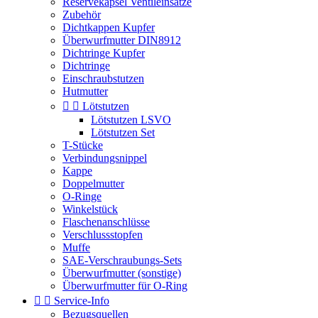
Reservekapsel Ventileinsätze
Zubehör
Dichtkappen Kupfer
Überwurfmutter DIN8912
Dichtringe Kupfer
Dichtringe
Einschraubstutzen
Hutmutter


Lötstutzen
Lötstutzen LSVO
Lötstutzen Set
T-Stücke
Verbindungsnippel
Kappe
Doppelmutter
O-Ringe
Winkelstück
Flaschenanschlüsse
Verschlussstopfen
Muffe
SAE-Verschraubungs-Sets
Überwurfmutter (sonstige)
Überwurfmutter für O-Ring


Service-Info
Bezugsquellen