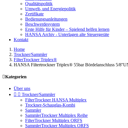
Qualitätspolitik
Umwelt- und Energiepolitik
Zertifikate
Bedienungsanleitungen
Beschwerdesystem
Erste Hilfe für Kinder – Spielend helfen lernen
HANSA Archiv - Unterlagen alte Steuergeräte
Kontakt
Home
Trockner/Sammler
FilterTrockner Triplex®
HANSA Filtertrockner Triplex® 55bar Bördelanschluss 5/8'

Kategorien
Über uns


Trockner/Sammler
FilterTrockner HANSA Multiplex
Trockner-Schauglas-Kombi
Sammler
SammlerTrockner Multiplex Reihe
FilterTrockner Multiplex ORFS
SammlerTrockner Multiplex ORFS