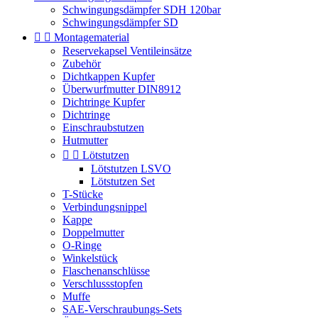
Schwingungsdämpfer SDH 120bar
Schwingungsdämpfer SD


Montagematerial
Reservekapsel Ventileinsätze
Zubehör
Dichtkappen Kupfer
Überwurfmutter DIN8912
Dichtringe Kupfer
Dichtringe
Einschraubstutzen
Hutmutter


Lötstutzen
Lötstutzen LSVO
Lötstutzen Set
T-Stücke
Verbindungsnippel
Kappe
Doppelmutter
O-Ringe
Winkelstück
Flaschenanschlüsse
Verschlussstopfen
Muffe
SAE-Verschraubungs-Sets