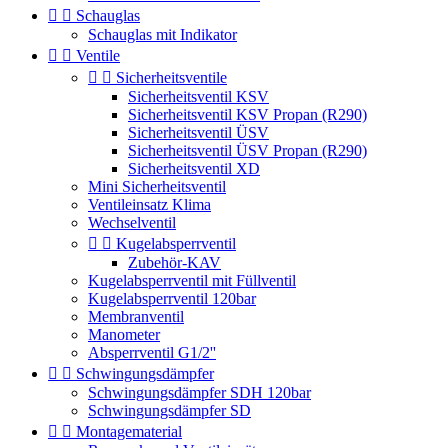


Schauglas
Schauglas mit Indikator


Ventile


Sicherheitsventile
Sicherheitsventil KSV
Sicherheitsventil KSV Propan (R290)
Sicherheitsventil ÜSV
Sicherheitsventil ÜSV Propan (R290)
Sicherheitsventil XD
Mini Sicherheitsventil
Ventileinsatz Klima
Wechselventil


Kugelabsperrventil
Zubehör-KAV
Kugelabsperrventil mit Füllventil
Kugelabsperrventil 120bar
Membranventil
Manometer
Absperrventil G1/2''


Schwingungsdämpfer
Schwingungsdämpfer SDH 120bar
Schwingungsdämpfer SD


Montagematerial