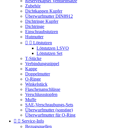
Reservekapsel Ventileinsätze
Zubehör
Dichtkappen Kupfer
Überwurfmutter DIN8912
Dichtringe Kupfer
Dichtringe
Einschraubstutzen
Hutmutter


Lötstutzen
Lötstutzen LSVO
Lötstutzen Set
T-Stücke
Verbindungsnippel
Kappe
Doppelmutter
O-Ringe
Winkelstück
Flaschenanschlüsse
Verschlussstopfen
Muffe
SAE-Verschraubungs-Sets
Überwurfmutter (sonstige)
Überwurfmutter für O-Ring


Service-Info
Bezugsquellen