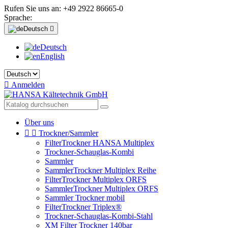
Rufen Sie uns an:
+49 2922 86665-0
Sprache:
Deutsch

Deutsch
English

Anmelden
Über uns


Trockner/Sammler
FilterTrockner HANSA Multiplex
Trockner-Schauglas-Kombi
Sammler
SammlerTrockner Multiplex Reihe
FilterTrockner Multiplex ORFS
SammlerTrockner Multiplex ORFS
Sammler Trockner mobil
FilterTrockner Triplex®
Trockner-Schauglas-Kombi-Stahl
XM Filter Trockner 140bar