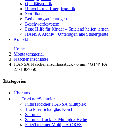
Qualitätspolitik
Umwelt- und Energiepolitik
Zertifikate
Bedienungsanleitungen
Beschwerdesystem
Erste Hilfe für Kinder – Spielend helfen lernen
HANSA Archiv - Unterlagen alte Steuergeräte
Kontakt
Home
Montagematerial
Flaschenanschlüsse
HANSA Flaschenanschlussstück / 6 mm / G1/4'' FA
2771304050

Kategorien
Über uns


Trockner/Sammler
FilterTrockner HANSA Multiplex
Trockner-Schauglas-Kombi
Sammler
SammlerTrockner Multiplex Reihe
FilterTrockner Multiplex ORFS