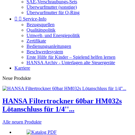
SAE-Verschraubungs-Sets
Überwurfmutter (sonstige)
Überwurfmutter für O-Ring


Service-Info
Bezugsquellen
Qualitätspolitik
Umwelt- und Energiepolitik
Zertifikate
Bedienungsanleitungen
Beschwerdesystem
Erste Hilfe für Kinder – Spielend helfen lernen
HANSA Archiv - Unterlagen alte Steuergeräte
Karriere
Neue Produkte
HANSA Filtertrockner 60bar HM032s
Lötanschluss für 1/4''...
Alle neuen Produkte