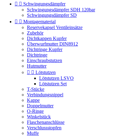


Schwingungsdämpfer
Schwingungsdämpfer SDH 120bar
Schwingungsdämpfer SD


Montagematerial
Reservekapsel Ventileinsätze
Zubehör
Dichtkappen Kupfer
Überwurfmutter DIN8912
Dichtringe Kupfer
Dichtringe
Einschraubstutzen
Hutmutter


Lötstutzen
Lötstutzen LSVO
Lötstutzen Set
T-Stücke
Verbindungsnippel
Kappe
Doppelmutter
O-Ringe
Winkelstück
Flaschenanschlüsse
Verschlussstopfen
Muffe