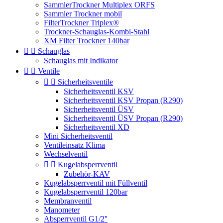
SammlerTrockner Multiplex ORFS
Sammler Trockner mobil
FilterTrockner Triplex®
Trockner-Schauglas-Kombi-Stahl
XM Filter Trockner 140bar


Schauglas
Schauglas mit Indikator


Ventile


Sicherheitsventile
Sicherheitsventil KSV
Sicherheitsventil KSV Propan (R290)
Sicherheitsventil ÜSV
Sicherheitsventil ÜSV Propan (R290)
Sicherheitsventil XD
Mini Sicherheitsventil
Ventileinsatz Klima
Wechselventil


Kugelabsperrventil
Zubehör-KAV
Kugelabsperrventil mit Füllventil
Kugelabsperrventil 120bar
Membranventil
Manometer
Absperrventil G1/2''