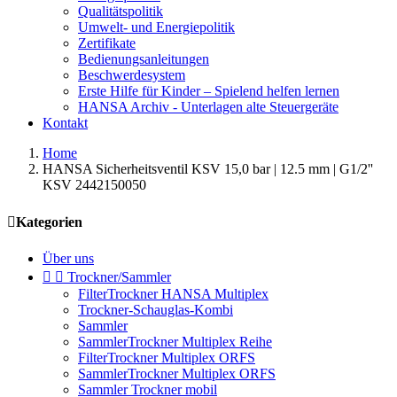
Qualitätspolitik
Umwelt- und Energiepolitik
Zertifikate
Bedienungsanleitungen
Beschwerdesystem
Erste Hilfe für Kinder – Spielend helfen lernen
HANSA Archiv - Unterlagen alte Steuergeräte
Kontakt
Home
HANSA Sicherheitsventil KSV 15,0 bar | 12.5 mm | G1/2''
KSV 2442150050

Kategorien
Über uns


Trockner/Sammler
FilterTrockner HANSA Multiplex
Trockner-Schauglas-Kombi
Sammler
SammlerTrockner Multiplex Reihe
FilterTrockner Multiplex ORFS
SammlerTrockner Multiplex ORFS
Sammler Trockner mobil