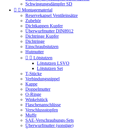
Schwingungsdämpfer SD


Montagematerial
Reservekapsel Ventileinsätze
Zubehör
Dichtkappen Kupfer
Überwurfmutter DIN8912
Dichtringe Kupfer
Dichtringe
Einschraubstutzen
Hutmutter


Lötstutzen
Lötstutzen LSVO
Lötstutzen Set
T-Stücke
Verbindungsnippel
Kappe
Doppelmutter
O-Ringe
Winkelstück
Flaschenanschlüsse
Verschlussstopfen
Muffe
SAE-Verschraubungs-Sets
Überwurfmutter (sonstige)