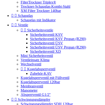
FilterTrockner Triplex®
Trockner-Schauglas-Kombi-Stahl
XM Filter Trockner 140bar


Schauglas
Schauglas mit Indikator


Ventile


Sicherheitsventile
Sicherheitsventil KSV
Sicherheitsventil KSV Propan (R290)
Sicherheitsventil ÜSV
Sicherheitsventil ÜSV Propan (R290)
Sicherheitsventil XD
Mini Sicherheitsventil
Ventileinsatz Klima
Wechselventil


Kugelabsperrventil
Zubehör-KAV
Kugelabsperrventil mit Füllventil
Kugelabsperrventil 120bar
Membranventil
Manometer
Absperrventil G1/2''


Schwingungsdämpfer
Schwingungsdämpfer SDH 120bar