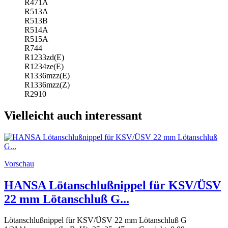
R471A
R513A
R513B
R514A
R515A
R744
R1233zd(E)
R1234ze(E)
R1336mzz(E)
R1336mzz(Z)
R2910
Vielleicht auch interessant
Vorschau
HANSA Lötanschlußnippel für KSV/ÜSV
22 mm Lötanschluß G...
Lötanschlußnippel für KSV/ÜSV 22 mm Lötanschluß G