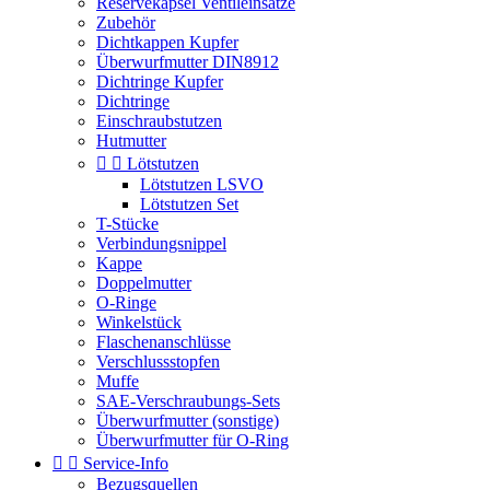
Reservekapsel Ventileinsätze
Zubehör
Dichtkappen Kupfer
Überwurfmutter DIN8912
Dichtringe Kupfer
Dichtringe
Einschraubstutzen
Hutmutter


Lötstutzen
Lötstutzen LSVO
Lötstutzen Set
T-Stücke
Verbindungsnippel
Kappe
Doppelmutter
O-Ringe
Winkelstück
Flaschenanschlüsse
Verschlussstopfen
Muffe
SAE-Verschraubungs-Sets
Überwurfmutter (sonstige)
Überwurfmutter für O-Ring


Service-Info
Bezugsquellen