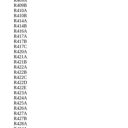
R409A
R409B
R410A
R410B
R414A
R414B
R416A
R417A
R417B
R417C
R420A
R421A
R421B
R422A
R422B
R422C
R422D
R422E
R423A
R424A
R425A
R426A
R427A
R427B
R428A