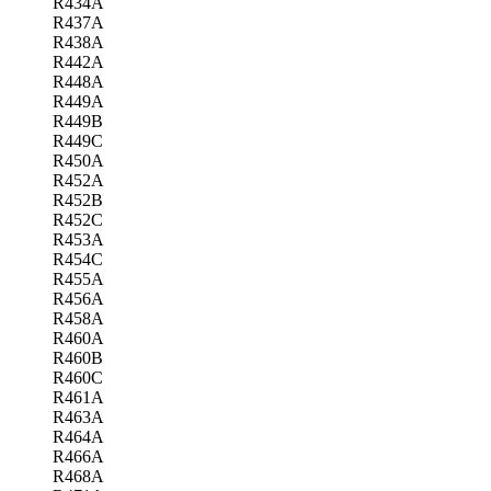
R434A
R437A
R438A
R442A
R448A
R449A
R449B
R449C
R450A
R452A
R452B
R452C
R453A
R454C
R455A
R456A
R458A
R460A
R460B
R460C
R461A
R463A
R464A
R466A
R468A