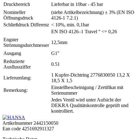
Druckbereich
Lieferbar in 10bar - 45 bar
Nomineller
(siehe Artikelbezeichnung) ± 3% (EN ISO
Öffnungsdruck
4126-1 7.2.1)
Schließdruck Differenz
< 10%, min. 0,1bar
EN ISO 4126–1 Travel ° <= 0,26
Engster
12,5mm
Strömungsdurchmesser
Ausgang
G1''
Reduzierte
0.51
Ausflussziffer
1 Kupfer-Dichtring 2776830050 13,2 X
Lieferumfang:
18,5 X 1,5
Einstellbescheinigung / Zertifikat mit
Bemerkung:
Serienummer
Jedes Ventil wird unter Aufsicht der
DEKRA Qualitätskontrolle geprüft und
kontrolliert.
Artikelnummer
2442150050
Ean code
4251692911327