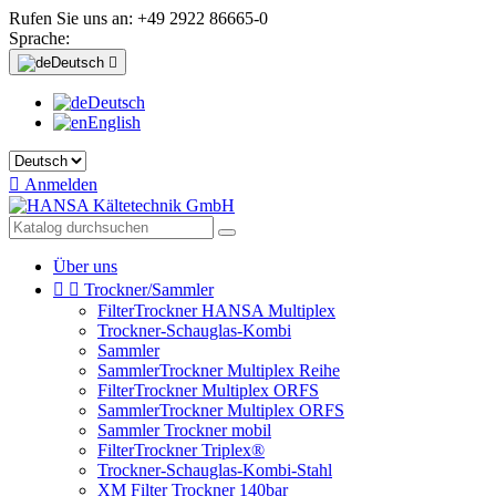
Rufen Sie uns an:
+49 2922 86665-0
Sprache:
Deutsch

Deutsch
English

Anmelden
Über uns


Trockner/Sammler
FilterTrockner HANSA Multiplex
Trockner-Schauglas-Kombi
Sammler
SammlerTrockner Multiplex Reihe
FilterTrockner Multiplex ORFS
SammlerTrockner Multiplex ORFS
Sammler Trockner mobil
FilterTrockner Triplex®
Trockner-Schauglas-Kombi-Stahl
XM Filter Trockner 140bar