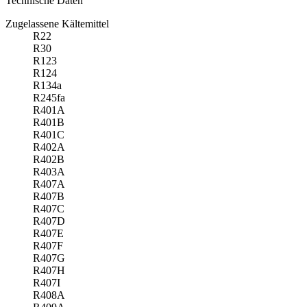
Technische Daten
Zugelassene Kältemittel
R22
R30
R123
R124
R134a
R245fa
R401A
R401B
R401C
R402A
R402B
R403A
R407A
R407B
R407C
R407D
R407E
R407F
R407G
R407H
R407I
R408A