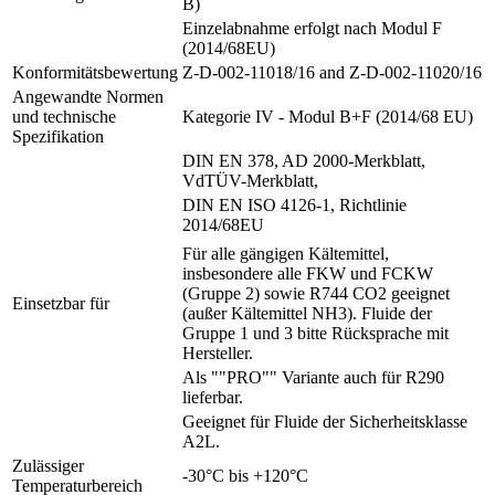
B)
Einzelabnahme erfolgt nach Modul F
(2014/68EU)
Konformitätsbewertung
Z-D-002-11018/16 and Z-D-002-11020/16
Angewandte Normen
und technische
Kategorie IV - Modul B+F (2014/68 EU)
Spezifikation
DIN EN 378, AD 2000-Merkblatt,
VdTÜV-Merkblatt,
DIN EN ISO 4126-1, Richtlinie
2014/68EU
Für alle gängigen Kältemittel,
insbesondere alle FKW und FCKW
(Gruppe 2) sowie R744 CO2 geeignet
Einsetzbar für
(außer Kältemittel NH3). Fluide der
Gruppe 1 und 3 bitte Rücksprache mit
Hersteller.
Als ""PRO"" Variante auch für R290
lieferbar.
Geeignet für Fluide der Sicherheitsklasse
A2L.
Zulässiger
-30°C bis +120°C
Temperaturbereich