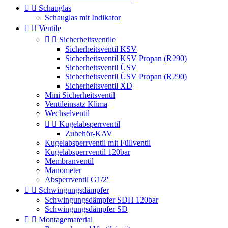


Schauglas
Schauglas mit Indikator


Ventile


Sicherheitsventile
Sicherheitsventil KSV
Sicherheitsventil KSV Propan (R290)
Sicherheitsventil ÜSV
Sicherheitsventil ÜSV Propan (R290)
Sicherheitsventil XD
Mini Sicherheitsventil
Ventileinsatz Klima
Wechselventil


Kugelabsperrventil
Zubehör-KAV
Kugelabsperrventil mit Füllventil
Kugelabsperrventil 120bar
Membranventil
Manometer
Absperrventil G1/2''


Schwingungsdämpfer
Schwingungsdämpfer SDH 120bar
Schwingungsdämpfer SD


Montagematerial