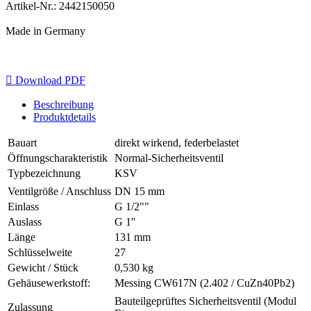
Artikel-Nr.: 2442150050
Made in Germany

Download PDF
Beschreibung
Produktdetails
Bauart
direkt wirkend, federbelastet
Öffnungscharakteristik
Normal-Sicherheitsventil
Typbezeichnung
KSV
Ventilgröße / Anschluss
DN 15 mm
Einlass
G 1/2""
Auslass
G 1''
Länge
131 mm
Schlüsselweite
27
Gewicht / Stück
0,530 kg
Gehäusewerkstoff:
Messing CW617N (2.402 / CuZn40Pb2)
Bauteilgeprüftes Sicherheitsventil (Modul
Zulassung