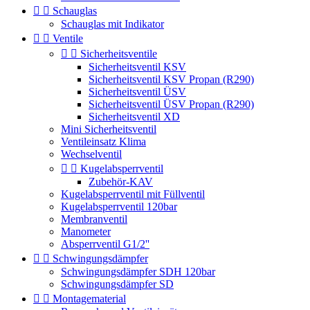


Schauglas
Schauglas mit Indikator


Ventile


Sicherheitsventile
Sicherheitsventil KSV
Sicherheitsventil KSV Propan (R290)
Sicherheitsventil ÜSV
Sicherheitsventil ÜSV Propan (R290)
Sicherheitsventil XD
Mini Sicherheitsventil
Ventileinsatz Klima
Wechselventil


Kugelabsperrventil
Zubehör-KAV
Kugelabsperrventil mit Füllventil
Kugelabsperrventil 120bar
Membranventil
Manometer
Absperrventil G1/2''


Schwingungsdämpfer
Schwingungsdämpfer SDH 120bar
Schwingungsdämpfer SD


Montagematerial