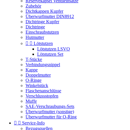
Reservekapsel Ventileinsätze
Zubehör
Dichtkappen Kupfer
Überwurfmutter DIN8912
Dichtringe Kupfer
Dichtringe
Einschraubstutzen
Hutmutter


Lötstutzen
Lötstutzen LSVO
Lötstutzen Set
T-Stücke
Verbindungsnippel
Kappe
Doppelmutter
O-Ringe
Winkelstück
Flaschenanschlüsse
Verschlussstopfen
Muffe
SAE-Verschraubungs-Sets
Überwurfmutter (sonstige)
Überwurfmutter für O-Ring


Service-Info
Bezugsquellen