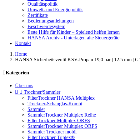
Qualitätspolitik
Umwelt- und Energiepolitik
Zertifikate
Bedienungsanleitungen
Beschwerdesystem
Erste Hilfe für Kinder – Spielend helfen lernen
HANSA Archiv - Unterlagen alte Steuergeräte
Kontakt
Home
HANSA Sicherheitsventil KSV-Propan 19,0 bar | 12.5 mm | 

Kategorien
Über uns


Trockner/Sammler
FilterTrockner HANSA Multiplex
Trockner-Schauglas-Kombi
Sammler
SammlerTrockner Multiplex Reihe
FilterTrockner Multiplex ORFS
SammlerTrockner Multiplex ORFS
Sammler Trockner mobil
FilterTrockner Triplex®