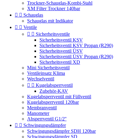
Trockner-Schauglas-Kombi-Stahl
XM Filter Trockner 140bar


Schauglas
Schauglas mit Indikator


Ventile


Sicherheitsventile
Sicherheitsventil KSV
Sicherheitsventil KSV Propan (R290)
Sicherheitsventil ÜSV
Sicherheitsventil ÜSV Propan (R290)
Sicherheitsventil XD
Mini Sicherheitsventil
Ventileinsatz Klima
Wechselventil


Kugelabsperrventil
Zubehör-KAV
Kugelabsperrventil mit Füllventil
Kugelabsperrventil 120bar
Membranventil
Manometer
Absperrventil G1/2''


Schwingungsdämpfer
Schwingungsdämpfer SDH 120bar
Schwingungsdämpfer SD