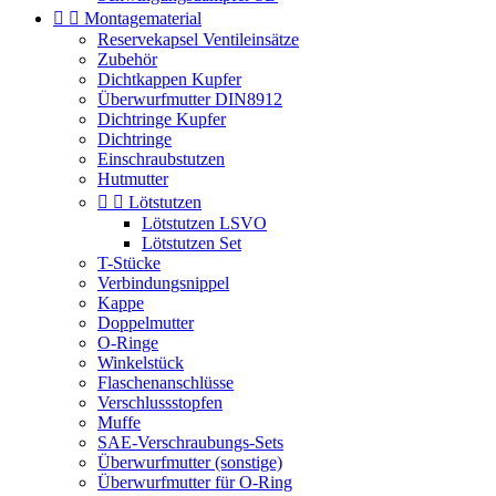


Montagematerial
Reservekapsel Ventileinsätze
Zubehör
Dichtkappen Kupfer
Überwurfmutter DIN8912
Dichtringe Kupfer
Dichtringe
Einschraubstutzen
Hutmutter


Lötstutzen
Lötstutzen LSVO
Lötstutzen Set
T-Stücke
Verbindungsnippel
Kappe
Doppelmutter
O-Ringe
Winkelstück
Flaschenanschlüsse
Verschlussstopfen
Muffe
SAE-Verschraubungs-Sets
Überwurfmutter (sonstige)
Überwurfmutter für O-Ring