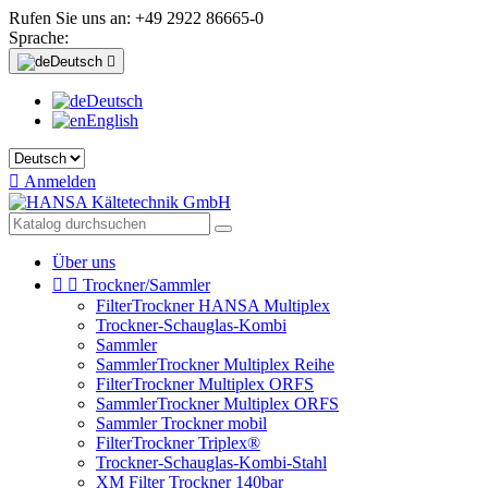
Rufen Sie uns an:
+49 2922 86665-0
Sprache:
Deutsch

Deutsch
English

Anmelden
Über uns


Trockner/Sammler
FilterTrockner HANSA Multiplex
Trockner-Schauglas-Kombi
Sammler
SammlerTrockner Multiplex Reihe
FilterTrockner Multiplex ORFS
SammlerTrockner Multiplex ORFS
Sammler Trockner mobil
FilterTrockner Triplex®
Trockner-Schauglas-Kombi-Stahl
XM Filter Trockner 140bar