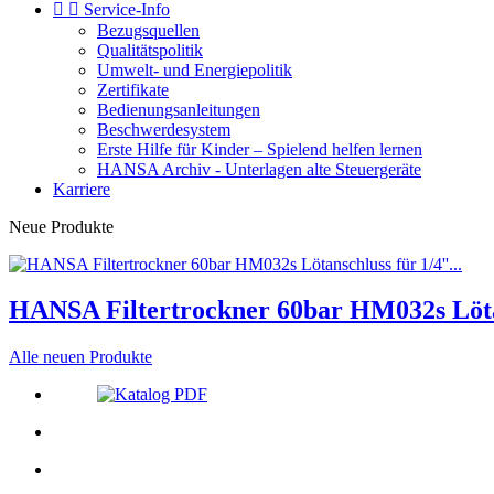


Service-Info
Bezugsquellen
Qualitätspolitik
Umwelt- und Energiepolitik
Zertifikate
Bedienungsanleitungen
Beschwerdesystem
Erste Hilfe für Kinder – Spielend helfen lernen
HANSA Archiv - Unterlagen alte Steuergeräte
Karriere
Neue Produkte
HANSA Filtertrockner 60bar HM032s Lötans
Alle neuen Produkte