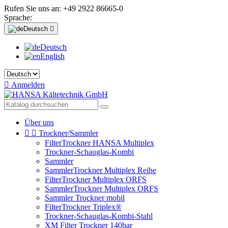
Rufen Sie uns an:
+49 2922 86665-0
Sprache:
Deutsch

Deutsch
English

Anmelden
Über uns


Trockner/Sammler
FilterTrockner HANSA Multiplex
Trockner-Schauglas-Kombi
Sammler
SammlerTrockner Multiplex Reihe
FilterTrockner Multiplex ORFS
SammlerTrockner Multiplex ORFS
Sammler Trockner mobil
FilterTrockner Triplex®
Trockner-Schauglas-Kombi-Stahl
XM Filter Trockner 140bar