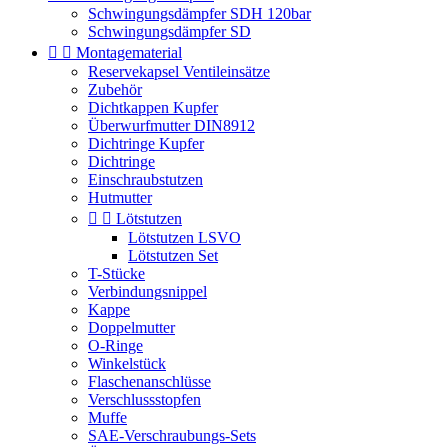
Schwingungsdämpfer SDH 120bar
Schwingungsdämpfer SD


Montagematerial
Reservekapsel Ventileinsätze
Zubehör
Dichtkappen Kupfer
Überwurfmutter DIN8912
Dichtringe Kupfer
Dichtringe
Einschraubstutzen
Hutmutter


Lötstutzen
Lötstutzen LSVO
Lötstutzen Set
T-Stücke
Verbindungsnippel
Kappe
Doppelmutter
O-Ringe
Winkelstück
Flaschenanschlüsse
Verschlussstopfen
Muffe
SAE-Verschraubungs-Sets