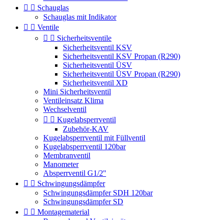


Schauglas
Schauglas mit Indikator


Ventile


Sicherheitsventile
Sicherheitsventil KSV
Sicherheitsventil KSV Propan (R290)
Sicherheitsventil ÜSV
Sicherheitsventil ÜSV Propan (R290)
Sicherheitsventil XD
Mini Sicherheitsventil
Ventileinsatz Klima
Wechselventil


Kugelabsperrventil
Zubehör-KAV
Kugelabsperrventil mit Füllventil
Kugelabsperrventil 120bar
Membranventil
Manometer
Absperrventil G1/2''


Schwingungsdämpfer
Schwingungsdämpfer SDH 120bar
Schwingungsdämpfer SD


Montagematerial