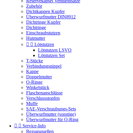
Reservekapsel Ventileinsätze
Zubehör
Dichtkappen Kupfer
Überwurfmutter DIN8912
Dichtringe Kupfer
Dichtringe
Einschraubstutzen
Hutmutter


Lötstutzen
Lötstutzen LSVO
Lötstutzen Set
T-Stücke
Verbindungsnippel
Kappe
Doppelmutter
O-Ringe
Winkelstück
Flaschenanschlüsse
Verschlussstopfen
Muffe
SAE-Verschraubungs-Sets
Überwurfmutter (sonstige)
Überwurfmutter für O-Ring


Service-Info
Bezugsquellen