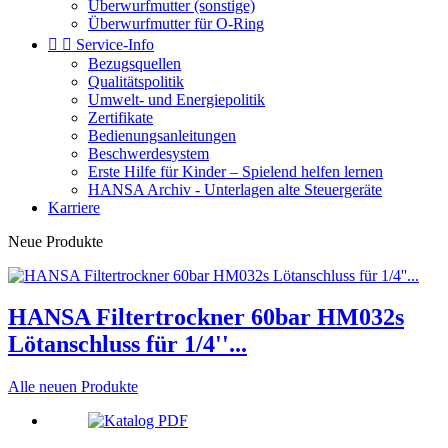
Überwurfmutter (sonstige)
Überwurfmutter für O-Ring


Service-Info
Bezugsquellen
Qualitätspolitik
Umwelt- und Energiepolitik
Zertifikate
Bedienungsanleitungen
Beschwerdesystem
Erste Hilfe für Kinder – Spielend helfen lernen
HANSA Archiv - Unterlagen alte Steuergeräte
Karriere
Neue Produkte
HANSA Filtertrockner 60bar HM032s
Lötanschluss für 1/4''...
Alle neuen Produkte