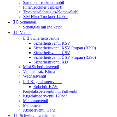
Sammler Trockner mobil
FilterTrockner Triplex®
Trockner-Schauglas-Kombi-Stahl
XM Filter Trockner 140bar


Schauglas
Schauglas mit Indikator


Ventile


Sicherheitsventile
Sicherheitsventil KSV
Sicherheitsventil KSV Propan (R290)
Sicherheitsventil ÜSV
Sicherheitsventil ÜSV Propan (R290)
Sicherheitsventil XD
Mini Sicherheitsventil
Ventileinsatz Klima
Wechselventil


Kugelabsperrventil
Zubehör-KAV
Kugelabsperrventil mit Füllventil
Kugelabsperrventil 120bar
Membranventil
Manometer
Absperrventil G1/2''


Schwingungsdämpfer