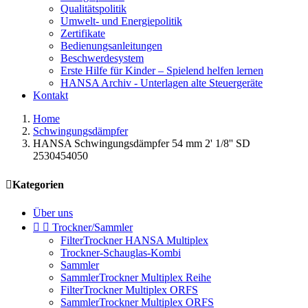
Qualitätspolitik
Umwelt- und Energiepolitik
Zertifikate
Bedienungsanleitungen
Beschwerdesystem
Erste Hilfe für Kinder – Spielend helfen lernen
HANSA Archiv - Unterlagen alte Steuergeräte
Kontakt
Home
Schwingungsdämpfer
HANSA Schwingungsdämpfer 54 mm 2' 1/8'' SD
2530454050

Kategorien
Über uns


Trockner/Sammler
FilterTrockner HANSA Multiplex
Trockner-Schauglas-Kombi
Sammler
SammlerTrockner Multiplex Reihe
FilterTrockner Multiplex ORFS
SammlerTrockner Multiplex ORFS