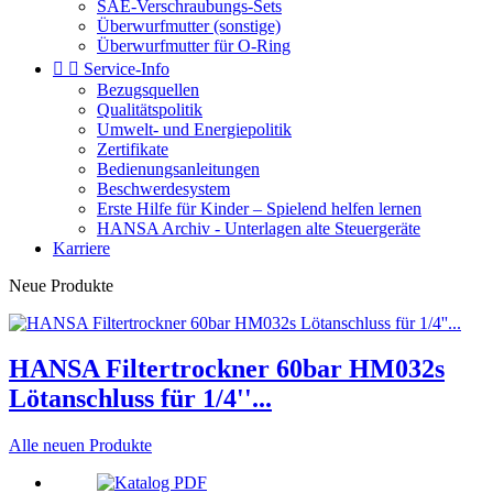
SAE-Verschraubungs-Sets
Überwurfmutter (sonstige)
Überwurfmutter für O-Ring


Service-Info
Bezugsquellen
Qualitätspolitik
Umwelt- und Energiepolitik
Zertifikate
Bedienungsanleitungen
Beschwerdesystem
Erste Hilfe für Kinder – Spielend helfen lernen
HANSA Archiv - Unterlagen alte Steuergeräte
Karriere
Neue Produkte
HANSA Filtertrockner 60bar HM032s
Lötanschluss für 1/4''...
Alle neuen Produkte