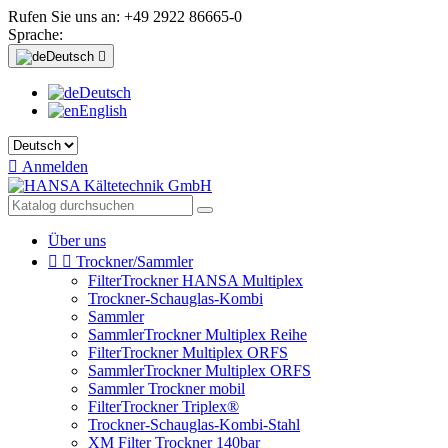
Rufen Sie uns an:
+49 2922 86665-0
Sprache:
Deutsch

Deutsch
English

Anmelden
Über uns


Trockner/Sammler
FilterTrockner HANSA Multiplex
Trockner-Schauglas-Kombi
Sammler
SammlerTrockner Multiplex Reihe
FilterTrockner Multiplex ORFS
SammlerTrockner Multiplex ORFS
Sammler Trockner mobil
FilterTrockner Triplex®
Trockner-Schauglas-Kombi-Stahl
XM Filter Trockner 140bar