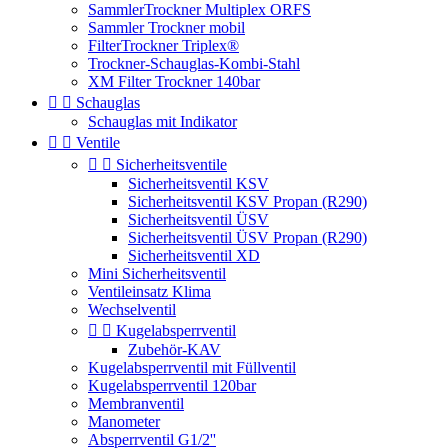
SammlerTrockner Multiplex ORFS
Sammler Trockner mobil
FilterTrockner Triplex®
Trockner-Schauglas-Kombi-Stahl
XM Filter Trockner 140bar


Schauglas
Schauglas mit Indikator


Ventile


Sicherheitsventile
Sicherheitsventil KSV
Sicherheitsventil KSV Propan (R290)
Sicherheitsventil ÜSV
Sicherheitsventil ÜSV Propan (R290)
Sicherheitsventil XD
Mini Sicherheitsventil
Ventileinsatz Klima
Wechselventil


Kugelabsperrventil
Zubehör-KAV
Kugelabsperrventil mit Füllventil
Kugelabsperrventil 120bar
Membranventil
Manometer
Absperrventil G1/2''