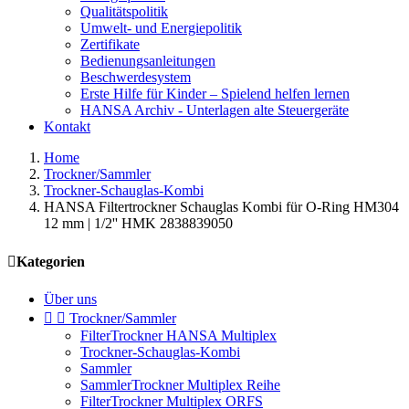
Qualitätspolitik
Umwelt- und Energiepolitik
Zertifikate
Bedienungsanleitungen
Beschwerdesystem
Erste Hilfe für Kinder – Spielend helfen lernen
HANSA Archiv - Unterlagen alte Steuergeräte
Kontakt
Home
Trockner/Sammler
Trockner-Schauglas-Kombi
HANSA Filtertrockner Schauglas Kombi für O-Ring HM304
12 mm | 1/2'' HMK 2838839050

Kategorien
Über uns


Trockner/Sammler
FilterTrockner HANSA Multiplex
Trockner-Schauglas-Kombi
Sammler
SammlerTrockner Multiplex Reihe
FilterTrockner Multiplex ORFS