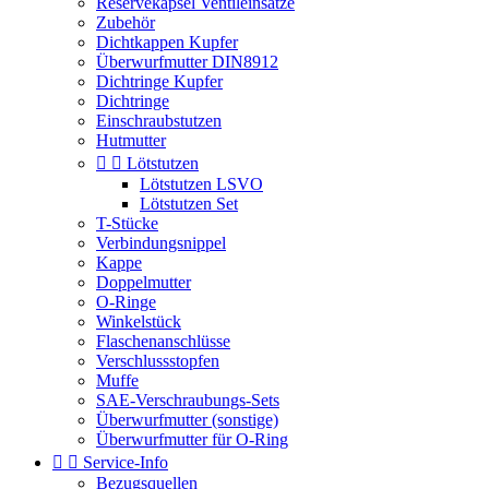
Reservekapsel Ventileinsätze
Zubehör
Dichtkappen Kupfer
Überwurfmutter DIN8912
Dichtringe Kupfer
Dichtringe
Einschraubstutzen
Hutmutter


Lötstutzen
Lötstutzen LSVO
Lötstutzen Set
T-Stücke
Verbindungsnippel
Kappe
Doppelmutter
O-Ringe
Winkelstück
Flaschenanschlüsse
Verschlussstopfen
Muffe
SAE-Verschraubungs-Sets
Überwurfmutter (sonstige)
Überwurfmutter für O-Ring


Service-Info
Bezugsquellen