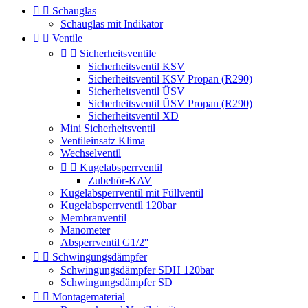


Schauglas
Schauglas mit Indikator


Ventile


Sicherheitsventile
Sicherheitsventil KSV
Sicherheitsventil KSV Propan (R290)
Sicherheitsventil ÜSV
Sicherheitsventil ÜSV Propan (R290)
Sicherheitsventil XD
Mini Sicherheitsventil
Ventileinsatz Klima
Wechselventil


Kugelabsperrventil
Zubehör-KAV
Kugelabsperrventil mit Füllventil
Kugelabsperrventil 120bar
Membranventil
Manometer
Absperrventil G1/2''


Schwingungsdämpfer
Schwingungsdämpfer SDH 120bar
Schwingungsdämpfer SD


Montagematerial