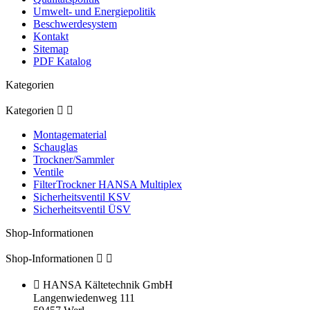
Umwelt- und Energiepolitik
Beschwerdesystem
Kontakt
Sitemap
PDF Katalog
Kategorien
Kategorien


Montagematerial
Schauglas
Trockner/Sammler
Ventile
FilterTrockner HANSA Multiplex
Sicherheitsventil KSV
Sicherheitsventil ÜSV
Shop-Informationen
Shop-Informationen



HANSA Kältetechnik GmbH
Langenwiedenweg 111