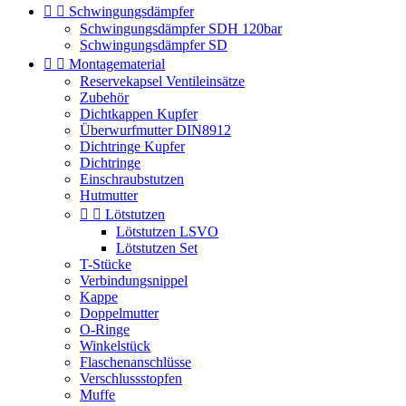


Schwingungsdämpfer
Schwingungsdämpfer SDH 120bar
Schwingungsdämpfer SD


Montagematerial
Reservekapsel Ventileinsätze
Zubehör
Dichtkappen Kupfer
Überwurfmutter DIN8912
Dichtringe Kupfer
Dichtringe
Einschraubstutzen
Hutmutter


Lötstutzen
Lötstutzen LSVO
Lötstutzen Set
T-Stücke
Verbindungsnippel
Kappe
Doppelmutter
O-Ringe
Winkelstück
Flaschenanschlüsse
Verschlussstopfen
Muffe