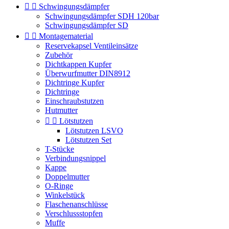


Schwingungsdämpfer
Schwingungsdämpfer SDH 120bar
Schwingungsdämpfer SD


Montagematerial
Reservekapsel Ventileinsätze
Zubehör
Dichtkappen Kupfer
Überwurfmutter DIN8912
Dichtringe Kupfer
Dichtringe
Einschraubstutzen
Hutmutter


Lötstutzen
Lötstutzen LSVO
Lötstutzen Set
T-Stücke
Verbindungsnippel
Kappe
Doppelmutter
O-Ringe
Winkelstück
Flaschenanschlüsse
Verschlussstopfen
Muffe