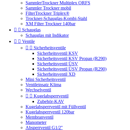
SammlerTrockner Multiplex ORFS
Sammler Trockner mobil
FilterTrockner Triplex®
Trockner-Schauglas-Kombi-Stahl
XM Filter Trockner 140bar


Schauglas
Schauglas mit Indikator


Ventile


Sicherheitsventile
Sicherheitsventil KSV
Sicherheitsventil KSV Propan (R290)
Sicherheitsventil ÜSV
Sicherheitsventil ÜSV Propan (R290)
Sicherheitsventil XD
Mini Sicherheitsventil
Ventileinsatz Klima
Wechselventil


Kugelabsperrventil
Zubehör-KAV
Kugelabsperrventil mit Füllventil
Kugelabsperrventil 120bar
Membranventil
Manometer
Absperrventil G1/2''