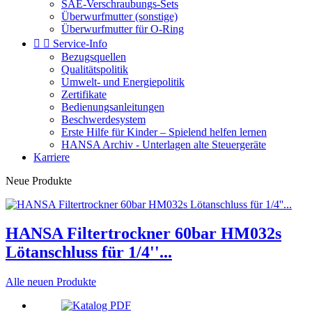
SAE-Verschraubungs-Sets
Überwurfmutter (sonstige)
Überwurfmutter für O-Ring


Service-Info
Bezugsquellen
Qualitätspolitik
Umwelt- und Energiepolitik
Zertifikate
Bedienungsanleitungen
Beschwerdesystem
Erste Hilfe für Kinder – Spielend helfen lernen
HANSA Archiv - Unterlagen alte Steuergeräte
Karriere
Neue Produkte
HANSA Filtertrockner 60bar HM032s
Lötanschluss für 1/4''...
Alle neuen Produkte