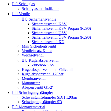


Schauglas
Schauglas mit Indikator


Ventile


Sicherheitsventile
Sicherheitsventil KSV
Sicherheitsventil KSV Propan (R290)
Sicherheitsventil ÜSV
Sicherheitsventil ÜSV Propan (R290)
Sicherheitsventil XD
Mini Sicherheitsventil
Ventileinsatz Klima
Wechselventil


Kugelabsperrventil
Zubehör-KAV
Kugelabsperrventil mit Füllventil
Kugelabsperrventil 120bar
Membranventil
Manometer
Absperrventil G1/2''


Schwingungsdämpfer
Schwingungsdämpfer SDH 120bar
Schwingungsdämpfer SD


Montagematerial