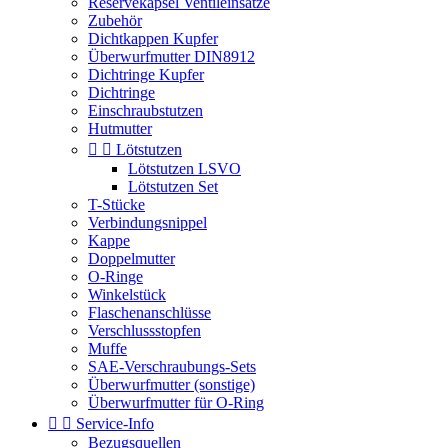
Reservekapsel Ventileinsätze
Zubehör
Dichtkappen Kupfer
Überwurfmutter DIN8912
Dichtringe Kupfer
Dichtringe
Einschraubstutzen
Hutmutter


Lötstutzen
Lötstutzen LSVO
Lötstutzen Set
T-Stücke
Verbindungsnippel
Kappe
Doppelmutter
O-Ringe
Winkelstück
Flaschenanschlüsse
Verschlussstopfen
Muffe
SAE-Verschraubungs-Sets
Überwurfmutter (sonstige)
Überwurfmutter für O-Ring


Service-Info
Bezugsquellen