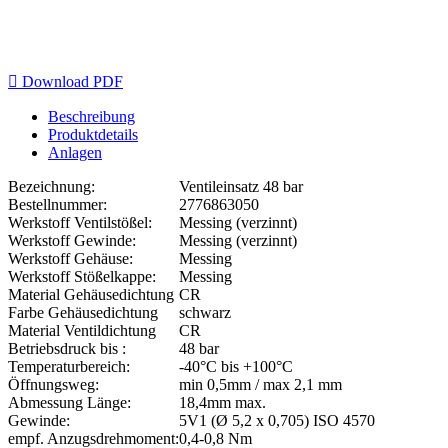

Download PDF
Beschreibung
Produktdetails
Anlagen
Bezeichnung:
Ventileinsatz 48 bar
Bestellnummer:
2776863050
Werkstoff Ventilstößel:
Messing (verzinnt)
Werkstoff Gewinde:
Messing (verzinnt)
Werkstoff Gehäuse:
Messing
Werkstoff Stößelkappe:
Messing
Material Gehäusedichtung
CR
Farbe Gehäusedichtung
schwarz
Material Ventildichtung
CR
Betriebsdruck bis :
48 bar
Temperaturbereich:
-40°C bis +100°C
Öffnungsweg:
min 0,5mm / max 2,1 mm
Abmessung Länge:
18,4mm max.
Gewinde:
5V1 (Ø 5,2 x 0,705) ISO 4570
empf. Anzugsdrehmoment:
0,4-0,8 Nm