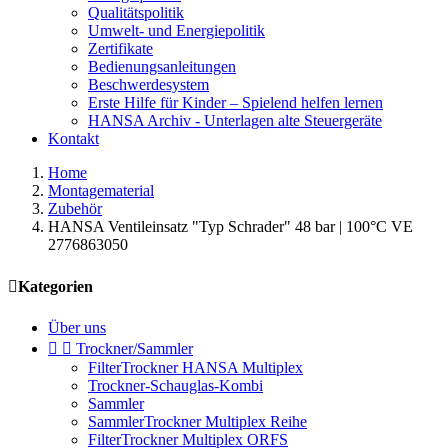
Qualitätspolitik
Umwelt- und Energiepolitik
Zertifikate
Bedienungsanleitungen
Beschwerdesystem
Erste Hilfe für Kinder – Spielend helfen lernen
HANSA Archiv - Unterlagen alte Steuergeräte
Kontakt
Home
Montagematerial
Zubehör
HANSA Ventileinsatz "Typ Schrader" 48 bar | 100°C VE
2776863050

Kategorien
Über uns


Trockner/Sammler
FilterTrockner HANSA Multiplex
Trockner-Schauglas-Kombi
Sammler
SammlerTrockner Multiplex Reihe
FilterTrockner Multiplex ORFS