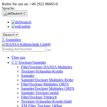
Rufen Sie uns an:
+49 2922 86665-0
Sprache:
Deutsch

Deutsch
English

Anmelden
Über uns


Trockner/Sammler
FilterTrockner HANSA Multiplex
Trockner-Schauglas-Kombi
Sammler
SammlerTrockner Multiplex Reihe
FilterTrockner Multiplex ORFS
SammlerTrockner Multiplex ORFS
Sammler Trockner mobil
FilterTrockner Triplex®
Trockner-Schauglas-Kombi-Stahl
XM Filter Trockner 140bar