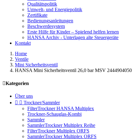
Qualitätspolitik
Umwelt- und Energiepolitik
Zertifikate
Bedienungsanleitungen
Beschwerdesystem
Erste Hilfe für Kinder – Spielend helfen lernen
HANSA Archiv - Unterlagen alte Steuergeräte
Kontakt
Home
Ventile
Mini Sicherheitsventil
HANSA Mini Sicherheitsventil 26,0 bar MSV 2444904050

Kategorien
Über uns


Trockner/Sammler
FilterTrockner HANSA Multiplex
Trockner-Schauglas-Kombi
Sammler
SammlerTrockner Multiplex Reihe
FilterTrockner Multiplex ORFS
SammlerTrockner Multiplex ORFS