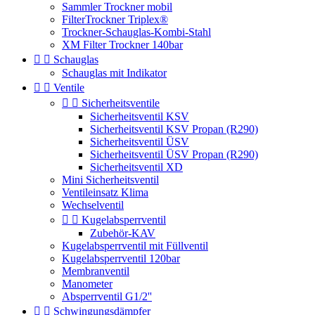
Sammler Trockner mobil
FilterTrockner Triplex®
Trockner-Schauglas-Kombi-Stahl
XM Filter Trockner 140bar


Schauglas
Schauglas mit Indikator


Ventile


Sicherheitsventile
Sicherheitsventil KSV
Sicherheitsventil KSV Propan (R290)
Sicherheitsventil ÜSV
Sicherheitsventil ÜSV Propan (R290)
Sicherheitsventil XD
Mini Sicherheitsventil
Ventileinsatz Klima
Wechselventil


Kugelabsperrventil
Zubehör-KAV
Kugelabsperrventil mit Füllventil
Kugelabsperrventil 120bar
Membranventil
Manometer
Absperrventil G1/2''


Schwingungsdämpfer