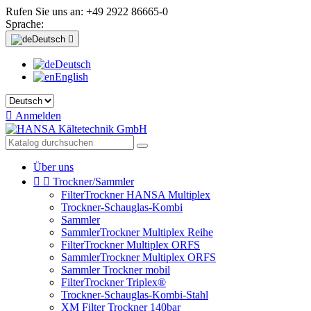
Rufen Sie uns an:
+49 2922 86665-0
Sprache:
Deutsch

Deutsch
English

Anmelden
Über uns


Trockner/Sammler
FilterTrockner HANSA Multiplex
Trockner-Schauglas-Kombi
Sammler
SammlerTrockner Multiplex Reihe
FilterTrockner Multiplex ORFS
SammlerTrockner Multiplex ORFS
Sammler Trockner mobil
FilterTrockner Triplex®
Trockner-Schauglas-Kombi-Stahl
XM Filter Trockner 140bar