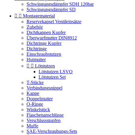
Schwingungsdämpfer SDH 120bar
Schwingungsdämpfer SD


Montagematerial
Reservekapsel Ventileinsätze
Zubehör
Dichtkappen Kupfer
Überwurfmutter DIN8912
Dichtringe Kupfer
Dichtringe
Einschraubstutzen
Hutmutter


Lötstutzen
Lötstutzen LSVO
Lötstutzen Set
T-Stücke
Verbindungsnippel
Kappe
Doppelmutter
O-Ringe
Winkelstück
Flaschenanschlüsse
Verschlussstopfen
Muffe
SAE-Verschraubungs-Sets