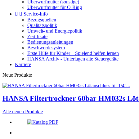
Überwurfmutter (sonstige)
Überwurfmutter für O-Ring


Service-Info
Bezugsquellen
Qualitätspolitik
Umwelt- und Energiepolitik
Zertifikate
Bedienungsanleitungen
Beschwerdesystem
Erste Hilfe für Kinder – Spielend helfen lernen
HANSA Archiv - Unterlagen alte Steuergeräte
Karriere
Neue Produkte
HANSA Filtertrockner 60bar HM032s Lötans
Alle neuen Produkte