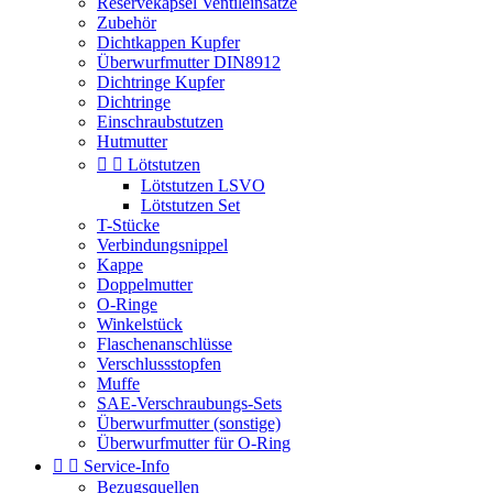
Reservekapsel Ventileinsätze
Zubehör
Dichtkappen Kupfer
Überwurfmutter DIN8912
Dichtringe Kupfer
Dichtringe
Einschraubstutzen
Hutmutter


Lötstutzen
Lötstutzen LSVO
Lötstutzen Set
T-Stücke
Verbindungsnippel
Kappe
Doppelmutter
O-Ringe
Winkelstück
Flaschenanschlüsse
Verschlussstopfen
Muffe
SAE-Verschraubungs-Sets
Überwurfmutter (sonstige)
Überwurfmutter für O-Ring


Service-Info
Bezugsquellen