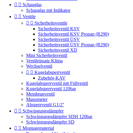


Schauglas
Schauglas mit Indikator


Ventile


Sicherheitsventile
Sicherheitsventil KSV
Sicherheitsventil KSV Propan (R290)
Sicherheitsventil ÜSV
Sicherheitsventil ÜSV Propan (R290)
Sicherheitsventil XD
Mini Sicherheitsventil
Ventileinsatz Klima
Wechselventil


Kugelabsperrventil
Zubehör-KAV
Kugelabsperrventil mit Füllventil
Kugelabsperrventil 120bar
Membranventil
Manometer
Absperrventil G1/2''


Schwingungsdämpfer
Schwingungsdämpfer SDH 120bar
Schwingungsdämpfer SD


Montagematerial