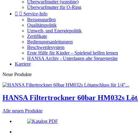
Überwurfmutter (sonstige)
Überwurfmutter für O-Ring


Service-Info
Bezugsquellen
Qualitätspolitik
Umwelt- und Energiepolitik
Zertifikate
Bedienungsanleitungen
Beschwerdesystem
Erste Hilfe für Kinder – Spielend helfen lernen
HANSA Archiv - Unterlagen alte Steuergeräte
Karriere
Neue Produkte
HANSA Filtertrockner 60bar HM032s Lötans
Alle neuen Produkte