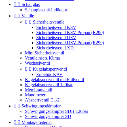


Schauglas
Schauglas mit Indikator


Ventile


Sicherheitsventile
Sicherheitsventil KSV
Sicherheitsventil KSV Propan (R290)
Sicherheitsventil ÜSV
Sicherheitsventil ÜSV Propan (R290)
Sicherheitsventil XD
Mini Sicherheitsventil
Ventileinsatz Klima
Wechselventil


Kugelabsperrventil
Zubehör-KAV
Kugelabsperrventil mit Füllventil
Kugelabsperrventil 120bar
Membranventil
Manometer
Absperrventil G1/2''


Schwingungsdämpfer
Schwingungsdämpfer SDH 120bar
Schwingungsdämpfer SD


Montagematerial