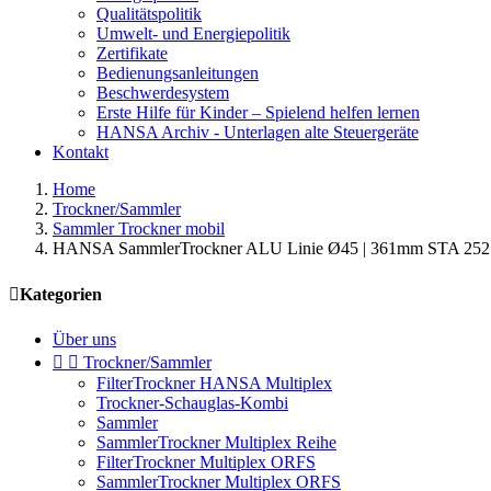
Qualitätspolitik
Umwelt- und Energiepolitik
Zertifikate
Bedienungsanleitungen
Beschwerdesystem
Erste Hilfe für Kinder – Spielend helfen lernen
HANSA Archiv - Unterlagen alte Steuergeräte
Kontakt
Home
Trockner/Sammler
Sammler Trockner mobil
HANSA SammlerTrockner ALU Linie Ø45 | 361mm STA 25

Kategorien
Über uns


Trockner/Sammler
FilterTrockner HANSA Multiplex
Trockner-Schauglas-Kombi
Sammler
SammlerTrockner Multiplex Reihe
FilterTrockner Multiplex ORFS
SammlerTrockner Multiplex ORFS