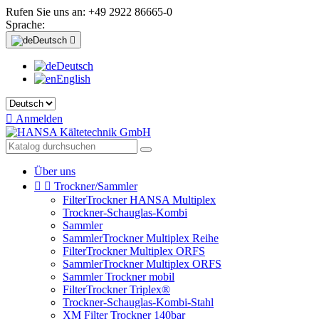
Rufen Sie uns an:
+49 2922 86665-0
Sprache:
Deutsch

Deutsch
English

Anmelden
Über uns


Trockner/Sammler
FilterTrockner HANSA Multiplex
Trockner-Schauglas-Kombi
Sammler
SammlerTrockner Multiplex Reihe
FilterTrockner Multiplex ORFS
SammlerTrockner Multiplex ORFS
Sammler Trockner mobil
FilterTrockner Triplex®
Trockner-Schauglas-Kombi-Stahl
XM Filter Trockner 140bar