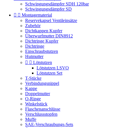
Schwingungsdämpfer SDH 120bar
Schwingungsdämpfer SD


Montagematerial
Reservekapsel Ventileinsätze
Zubehör
Dichtkappen Kupfer
Überwurfmutter DIN8912
Dichtringe Kupfer
Dichtringe
Einschraubstutzen
Hutmutter


Lötstutzen
Lötstutzen LSVO
Lötstutzen Set
T-Stücke
Verbindungsnippel
Kappe
Doppelmutter
O-Ringe
Winkelstück
Flaschenanschlüsse
Verschlussstopfen
Muffe
SAE-Verschraubungs-Sets