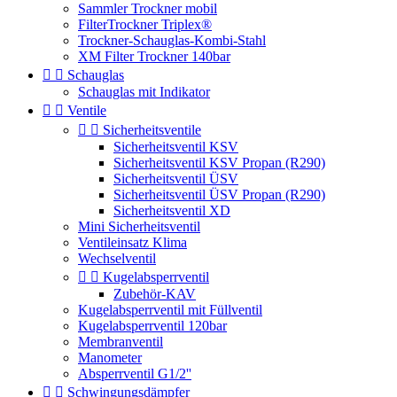
Sammler Trockner mobil
FilterTrockner Triplex®
Trockner-Schauglas-Kombi-Stahl
XM Filter Trockner 140bar


Schauglas
Schauglas mit Indikator


Ventile


Sicherheitsventile
Sicherheitsventil KSV
Sicherheitsventil KSV Propan (R290)
Sicherheitsventil ÜSV
Sicherheitsventil ÜSV Propan (R290)
Sicherheitsventil XD
Mini Sicherheitsventil
Ventileinsatz Klima
Wechselventil


Kugelabsperrventil
Zubehör-KAV
Kugelabsperrventil mit Füllventil
Kugelabsperrventil 120bar
Membranventil
Manometer
Absperrventil G1/2''


Schwingungsdämpfer