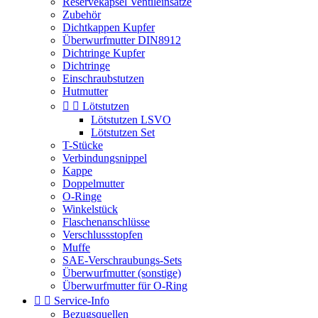
Reservekapsel Ventileinsätze
Zubehör
Dichtkappen Kupfer
Überwurfmutter DIN8912
Dichtringe Kupfer
Dichtringe
Einschraubstutzen
Hutmutter


Lötstutzen
Lötstutzen LSVO
Lötstutzen Set
T-Stücke
Verbindungsnippel
Kappe
Doppelmutter
O-Ringe
Winkelstück
Flaschenanschlüsse
Verschlussstopfen
Muffe
SAE-Verschraubungs-Sets
Überwurfmutter (sonstige)
Überwurfmutter für O-Ring


Service-Info
Bezugsquellen