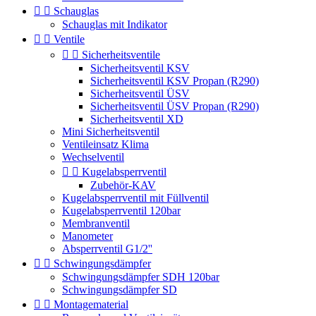


Schauglas
Schauglas mit Indikator


Ventile


Sicherheitsventile
Sicherheitsventil KSV
Sicherheitsventil KSV Propan (R290)
Sicherheitsventil ÜSV
Sicherheitsventil ÜSV Propan (R290)
Sicherheitsventil XD
Mini Sicherheitsventil
Ventileinsatz Klima
Wechselventil


Kugelabsperrventil
Zubehör-KAV
Kugelabsperrventil mit Füllventil
Kugelabsperrventil 120bar
Membranventil
Manometer
Absperrventil G1/2''


Schwingungsdämpfer
Schwingungsdämpfer SDH 120bar
Schwingungsdämpfer SD


Montagematerial