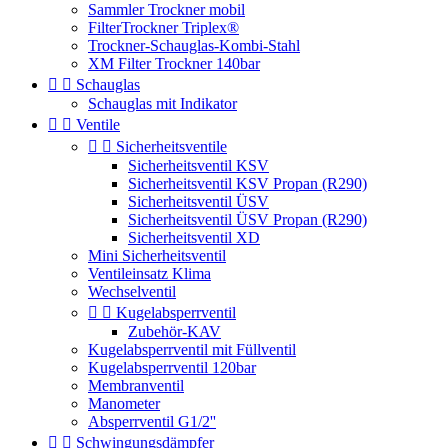
Sammler Trockner mobil
FilterTrockner Triplex®
Trockner-Schauglas-Kombi-Stahl
XM Filter Trockner 140bar


Schauglas
Schauglas mit Indikator


Ventile


Sicherheitsventile
Sicherheitsventil KSV
Sicherheitsventil KSV Propan (R290)
Sicherheitsventil ÜSV
Sicherheitsventil ÜSV Propan (R290)
Sicherheitsventil XD
Mini Sicherheitsventil
Ventileinsatz Klima
Wechselventil


Kugelabsperrventil
Zubehör-KAV
Kugelabsperrventil mit Füllventil
Kugelabsperrventil 120bar
Membranventil
Manometer
Absperrventil G1/2''


Schwingungsdämpfer