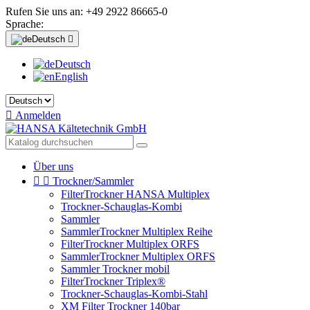
Rufen Sie uns an:
+49 2922 86665-0
Sprache:
Deutsch

Deutsch
English

Anmelden
Über uns


Trockner/Sammler
FilterTrockner HANSA Multiplex
Trockner-Schauglas-Kombi
Sammler
SammlerTrockner Multiplex Reihe
FilterTrockner Multiplex ORFS
SammlerTrockner Multiplex ORFS
Sammler Trockner mobil
FilterTrockner Triplex®
Trockner-Schauglas-Kombi-Stahl
XM Filter Trockner 140bar