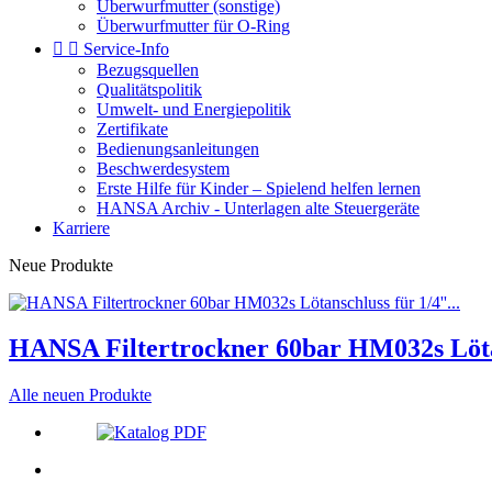
Überwurfmutter (sonstige)
Überwurfmutter für O-Ring


Service-Info
Bezugsquellen
Qualitätspolitik
Umwelt- und Energiepolitik
Zertifikate
Bedienungsanleitungen
Beschwerdesystem
Erste Hilfe für Kinder – Spielend helfen lernen
HANSA Archiv - Unterlagen alte Steuergeräte
Karriere
Neue Produkte
HANSA Filtertrockner 60bar HM032s Lötans
Alle neuen Produkte