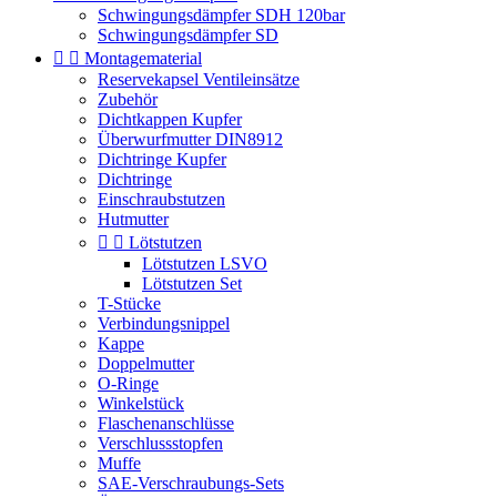
Schwingungsdämpfer SDH 120bar
Schwingungsdämpfer SD


Montagematerial
Reservekapsel Ventileinsätze
Zubehör
Dichtkappen Kupfer
Überwurfmutter DIN8912
Dichtringe Kupfer
Dichtringe
Einschraubstutzen
Hutmutter


Lötstutzen
Lötstutzen LSVO
Lötstutzen Set
T-Stücke
Verbindungsnippel
Kappe
Doppelmutter
O-Ringe
Winkelstück
Flaschenanschlüsse
Verschlussstopfen
Muffe
SAE-Verschraubungs-Sets