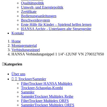
Qualitätspolitik
Umwelt- und Energiepolitik
Zertifikate
Bedienungsanleitungen
Beschwerdesystem
Erste Hilfe für Kinder – Spielend helfen lernen
HANSA Archiv - Unterlagen alte Steuergeräte
Kontakt
Home
Montagematerial
Verbindungsnippel
HANSA Verbindungsnippel 1 1/4''-12UNF VN 2700327050

Kategorien
Über uns


Trockner/Sammler
FilterTrockner HANSA Multiplex
Trockner-Schauglas-Kombi
Sammler
SammlerTrockner Multiplex Reihe
FilterTrockner Multiplex ORFS
SammlerTrockner Multiplex ORFS