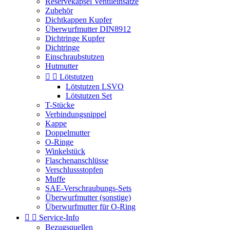
Reservekapsel Ventileinsätze
Zubehör
Dichtkappen Kupfer
Überwurfmutter DIN8912
Dichtringe Kupfer
Dichtringe
Einschraubstutzen
Hutmutter


Lötstutzen
Lötstutzen LSVO
Lötstutzen Set
T-Stücke
Verbindungsnippel
Kappe
Doppelmutter
O-Ringe
Winkelstück
Flaschenanschlüsse
Verschlussstopfen
Muffe
SAE-Verschraubungs-Sets
Überwurfmutter (sonstige)
Überwurfmutter für O-Ring


Service-Info
Bezugsquellen