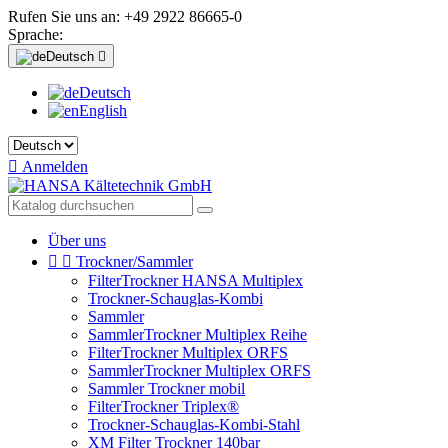
Rufen Sie uns an:
+49 2922 86665-0
Sprache:
Deutsch

Deutsch
English

Anmelden
Über uns


Trockner/Sammler
FilterTrockner HANSA Multiplex
Trockner-Schauglas-Kombi
Sammler
SammlerTrockner Multiplex Reihe
FilterTrockner Multiplex ORFS
SammlerTrockner Multiplex ORFS
Sammler Trockner mobil
FilterTrockner Triplex®
Trockner-Schauglas-Kombi-Stahl
XM Filter Trockner 140bar