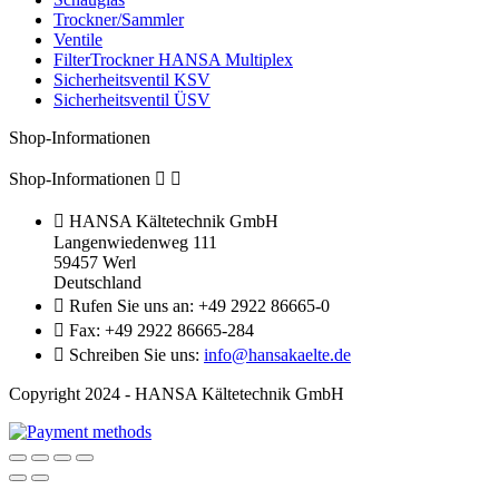
Trockner/Sammler
Ventile
FilterTrockner HANSA Multiplex
Sicherheitsventil KSV
Sicherheitsventil ÜSV
Shop-Informationen
Shop-Informationen



HANSA Kältetechnik GmbH
Langenwiedenweg 111
59457 Werl
Deutschland

Rufen Sie uns an:
+49 2922 86665-0

Fax:
+49 2922 86665-284

Schreiben Sie uns:
info@hansakaelte.de
Copyright 2024 - HANSA Kältetechnik GmbH