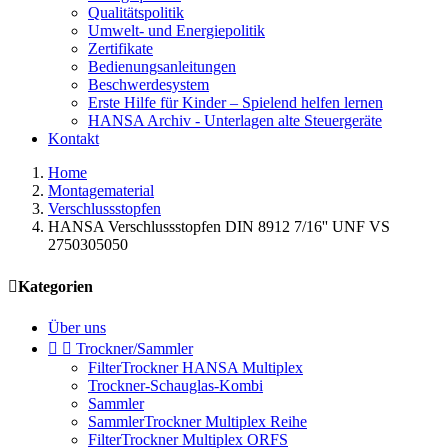
Qualitätspolitik
Umwelt- und Energiepolitik
Zertifikate
Bedienungsanleitungen
Beschwerdesystem
Erste Hilfe für Kinder – Spielend helfen lernen
HANSA Archiv - Unterlagen alte Steuergeräte
Kontakt
Home
Montagematerial
Verschlussstopfen
HANSA Verschlussstopfen DIN 8912 7/16'' UNF VS
2750305050

Kategorien
Über uns


Trockner/Sammler
FilterTrockner HANSA Multiplex
Trockner-Schauglas-Kombi
Sammler
SammlerTrockner Multiplex Reihe
FilterTrockner Multiplex ORFS