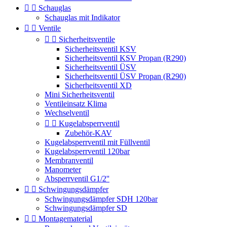


Schauglas
Schauglas mit Indikator


Ventile


Sicherheitsventile
Sicherheitsventil KSV
Sicherheitsventil KSV Propan (R290)
Sicherheitsventil ÜSV
Sicherheitsventil ÜSV Propan (R290)
Sicherheitsventil XD
Mini Sicherheitsventil
Ventileinsatz Klima
Wechselventil


Kugelabsperrventil
Zubehör-KAV
Kugelabsperrventil mit Füllventil
Kugelabsperrventil 120bar
Membranventil
Manometer
Absperrventil G1/2''


Schwingungsdämpfer
Schwingungsdämpfer SDH 120bar
Schwingungsdämpfer SD


Montagematerial