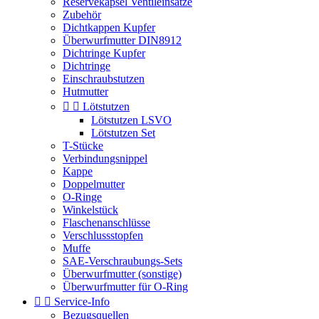
Reservekapsel Ventileinsätze
Zubehör
Dichtkappen Kupfer
Überwurfmutter DIN8912
Dichtringe Kupfer
Dichtringe
Einschraubstutzen
Hutmutter


Lötstutzen
Lötstutzen LSVO
Lötstutzen Set
T-Stücke
Verbindungsnippel
Kappe
Doppelmutter
O-Ringe
Winkelstück
Flaschenanschlüsse
Verschlussstopfen
Muffe
SAE-Verschraubungs-Sets
Überwurfmutter (sonstige)
Überwurfmutter für O-Ring


Service-Info
Bezugsquellen