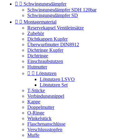


Schwingungsdämpfer
Schwingungsdämpfer SDH 120bar
Schwingungsdämpfer SD


Montagematerial
Reservekapsel Ventileinsätze
Zubehör
Dichtkappen Kupfer
Überwurfmutter DIN8912
Dichtringe Kupfer
Dichtringe
Einschraubstutzen
Hutmutter


Lötstutzen
Lötstutzen LSVO
Lötstutzen Set
T-Stücke
Verbindungsnippel
Kappe
Doppelmutter
O-Ringe
Winkelstück
Flaschenanschlüsse
Verschlussstopfen
Muffe