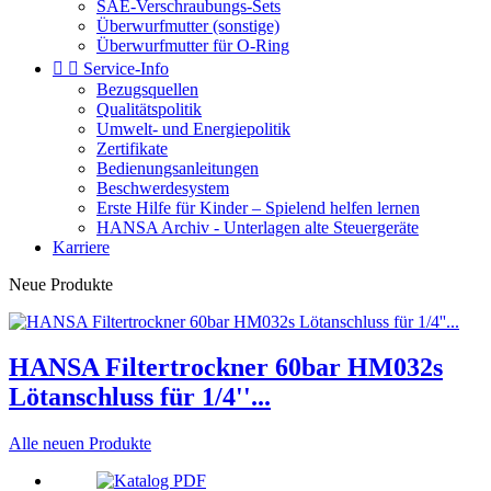
SAE-Verschraubungs-Sets
Überwurfmutter (sonstige)
Überwurfmutter für O-Ring


Service-Info
Bezugsquellen
Qualitätspolitik
Umwelt- und Energiepolitik
Zertifikate
Bedienungsanleitungen
Beschwerdesystem
Erste Hilfe für Kinder – Spielend helfen lernen
HANSA Archiv - Unterlagen alte Steuergeräte
Karriere
Neue Produkte
HANSA Filtertrockner 60bar HM032s
Lötanschluss für 1/4''...
Alle neuen Produkte