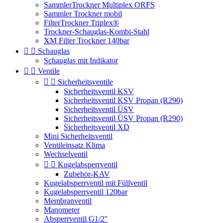
SammlerTrockner Multiplex ORFS
Sammler Trockner mobil
FilterTrockner Triplex®
Trockner-Schauglas-Kombi-Stahl
XM Filter Trockner 140bar


Schauglas
Schauglas mit Indikator


Ventile


Sicherheitsventile
Sicherheitsventil KSV
Sicherheitsventil KSV Propan (R290)
Sicherheitsventil ÜSV
Sicherheitsventil ÜSV Propan (R290)
Sicherheitsventil XD
Mini Sicherheitsventil
Ventileinsatz Klima
Wechselventil


Kugelabsperrventil
Zubehör-KAV
Kugelabsperrventil mit Füllventil
Kugelabsperrventil 120bar
Membranventil
Manometer
Absperrventil G1/2''