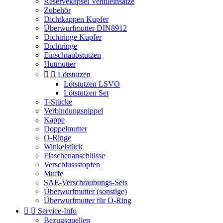
Reservekapsel Ventileinsätze
Zubehör
Dichtkappen Kupfer
Überwurfmutter DIN8912
Dichtringe Kupfer
Dichtringe
Einschraubstutzen
Hutmutter


Lötstutzen
Lötstutzen LSVO
Lötstutzen Set
T-Stücke
Verbindungsnippel
Kappe
Doppelmutter
O-Ringe
Winkelstück
Flaschenanschlüsse
Verschlussstopfen
Muffe
SAE-Verschraubungs-Sets
Überwurfmutter (sonstige)
Überwurfmutter für O-Ring


Service-Info
Bezugsquellen