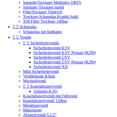
SammlerTrockner Multiplex ORFS
Sammler Trockner mobil
FilterTrockner Triplex®
Trockner-Schauglas-Kombi-Stahl
XM Filter Trockner 140bar


Schauglas
Schauglas mit Indikator


Ventile


Sicherheitsventile
Sicherheitsventil KSV
Sicherheitsventil KSV Propan (R290)
Sicherheitsventil ÜSV
Sicherheitsventil ÜSV Propan (R290)
Sicherheitsventil XD
Mini Sicherheitsventil
Ventileinsatz Klima
Wechselventil


Kugelabsperrventil
Zubehör-KAV
Kugelabsperrventil mit Füllventil
Kugelabsperrventil 120bar
Membranventil
Manometer
Absperrventil G1/2''