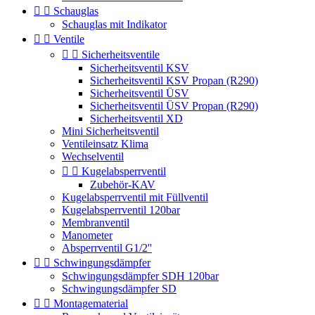


Schauglas
Schauglas mit Indikator


Ventile


Sicherheitsventile
Sicherheitsventil KSV
Sicherheitsventil KSV Propan (R290)
Sicherheitsventil ÜSV
Sicherheitsventil ÜSV Propan (R290)
Sicherheitsventil XD
Mini Sicherheitsventil
Ventileinsatz Klima
Wechselventil


Kugelabsperrventil
Zubehör-KAV
Kugelabsperrventil mit Füllventil
Kugelabsperrventil 120bar
Membranventil
Manometer
Absperrventil G1/2''


Schwingungsdämpfer
Schwingungsdämpfer SDH 120bar
Schwingungsdämpfer SD


Montagematerial