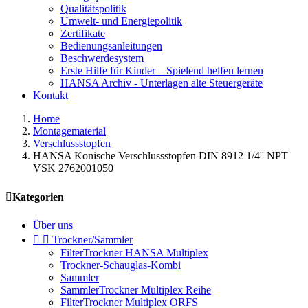
Qualitätspolitik
Umwelt- und Energiepolitik
Zertifikate
Bedienungsanleitungen
Beschwerdesystem
Erste Hilfe für Kinder – Spielend helfen lernen
HANSA Archiv - Unterlagen alte Steuergeräte
Kontakt
Home
Montagematerial
Verschlussstopfen
HANSA Konische Verschlussstopfen DIN 8912 1/4'' NPT
VSK 2762001050

Kategorien
Über uns


Trockner/Sammler
FilterTrockner HANSA Multiplex
Trockner-Schauglas-Kombi
Sammler
SammlerTrockner Multiplex Reihe
FilterTrockner Multiplex ORFS