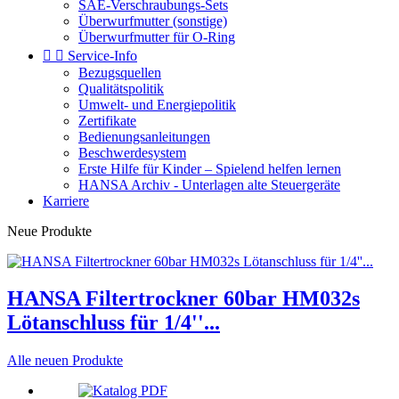
SAE-Verschraubungs-Sets
Überwurfmutter (sonstige)
Überwurfmutter für O-Ring


Service-Info
Bezugsquellen
Qualitätspolitik
Umwelt- und Energiepolitik
Zertifikate
Bedienungsanleitungen
Beschwerdesystem
Erste Hilfe für Kinder – Spielend helfen lernen
HANSA Archiv - Unterlagen alte Steuergeräte
Karriere
Neue Produkte
HANSA Filtertrockner 60bar HM032s
Lötanschluss für 1/4''...
Alle neuen Produkte