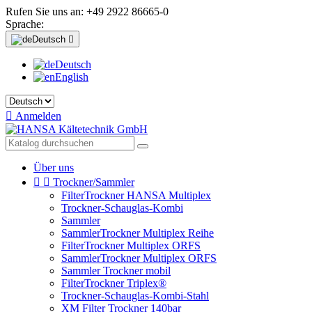
Rufen Sie uns an:
+49 2922 86665-0
Sprache:
Deutsch

Deutsch
English

Anmelden
Über uns


Trockner/Sammler
FilterTrockner HANSA Multiplex
Trockner-Schauglas-Kombi
Sammler
SammlerTrockner Multiplex Reihe
FilterTrockner Multiplex ORFS
SammlerTrockner Multiplex ORFS
Sammler Trockner mobil
FilterTrockner Triplex®
Trockner-Schauglas-Kombi-Stahl
XM Filter Trockner 140bar