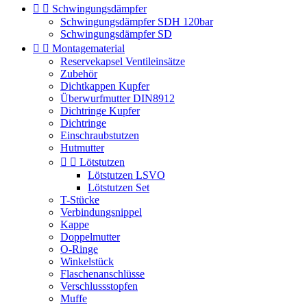


Schwingungsdämpfer
Schwingungsdämpfer SDH 120bar
Schwingungsdämpfer SD


Montagematerial
Reservekapsel Ventileinsätze
Zubehör
Dichtkappen Kupfer
Überwurfmutter DIN8912
Dichtringe Kupfer
Dichtringe
Einschraubstutzen
Hutmutter


Lötstutzen
Lötstutzen LSVO
Lötstutzen Set
T-Stücke
Verbindungsnippel
Kappe
Doppelmutter
O-Ringe
Winkelstück
Flaschenanschlüsse
Verschlussstopfen
Muffe