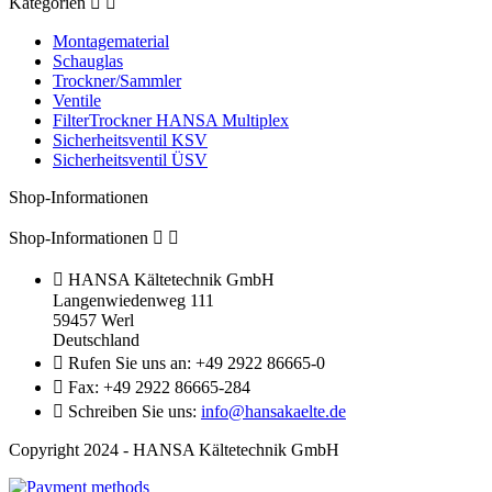
Kategorien


Montagematerial
Schauglas
Trockner/Sammler
Ventile
FilterTrockner HANSA Multiplex
Sicherheitsventil KSV
Sicherheitsventil ÜSV
Shop-Informationen
Shop-Informationen



HANSA Kältetechnik GmbH
Langenwiedenweg 111
59457 Werl
Deutschland

Rufen Sie uns an:
+49 2922 86665-0

Fax:
+49 2922 86665-284

Schreiben Sie uns:
info@hansakaelte.de
Copyright 2024 - HANSA Kältetechnik GmbH