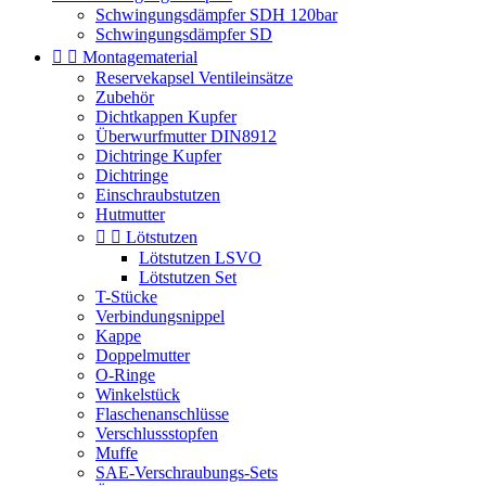
Schwingungsdämpfer SDH 120bar
Schwingungsdämpfer SD


Montagematerial
Reservekapsel Ventileinsätze
Zubehör
Dichtkappen Kupfer
Überwurfmutter DIN8912
Dichtringe Kupfer
Dichtringe
Einschraubstutzen
Hutmutter


Lötstutzen
Lötstutzen LSVO
Lötstutzen Set
T-Stücke
Verbindungsnippel
Kappe
Doppelmutter
O-Ringe
Winkelstück
Flaschenanschlüsse
Verschlussstopfen
Muffe
SAE-Verschraubungs-Sets