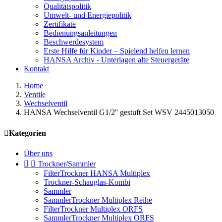
Qualitätspolitik
Umwelt- und Energiepolitik
Zertifikate
Bedienungsanleitungen
Beschwerdesystem
Erste Hilfe für Kinder – Spielend helfen lernen
HANSA Archiv - Unterlagen alte Steuergeräte
Kontakt
Home
Ventile
Wechselventil
HANSA Wechselventil G1/2'' gestuft Set WSV 2445013050

Kategorien
Über uns


Trockner/Sammler
FilterTrockner HANSA Multiplex
Trockner-Schauglas-Kombi
Sammler
SammlerTrockner Multiplex Reihe
FilterTrockner Multiplex ORFS
SammlerTrockner Multiplex ORFS