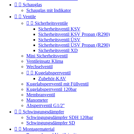


Schauglas
Schauglas mit Indikator


Ventile


Sicherheitsventile
Sicherheitsventil KSV
Sicherheitsventil KSV Propan (R290)
Sicherheitsventil ÜSV
Sicherheitsventil ÜSV Propan (R290)
Sicherheitsventil XD
Mini Sicherheitsventil
Ventileinsatz Klima
Wechselventil


Kugelabsperrventil
Zubehör-KAV
Kugelabsperrventil mit Füllventil
Kugelabsperrventil 120bar
Membranventil
Manometer
Absperrventil G1/2''


Schwingungsdämpfer
Schwingungsdämpfer SDH 120bar
Schwingungsdämpfer SD


Montagematerial