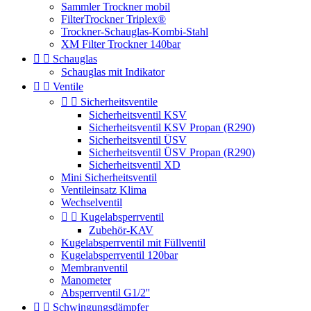
Sammler Trockner mobil
FilterTrockner Triplex®
Trockner-Schauglas-Kombi-Stahl
XM Filter Trockner 140bar


Schauglas
Schauglas mit Indikator


Ventile


Sicherheitsventile
Sicherheitsventil KSV
Sicherheitsventil KSV Propan (R290)
Sicherheitsventil ÜSV
Sicherheitsventil ÜSV Propan (R290)
Sicherheitsventil XD
Mini Sicherheitsventil
Ventileinsatz Klima
Wechselventil


Kugelabsperrventil
Zubehör-KAV
Kugelabsperrventil mit Füllventil
Kugelabsperrventil 120bar
Membranventil
Manometer
Absperrventil G1/2''


Schwingungsdämpfer