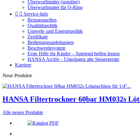
Überwurfmutter (sonstige)
Überwurfmutter für O-Ring


Service-Info
Bezugsquellen
Qualitätspolitik
Umwelt- und Energiepolitik
Zertifikate
Bedienungsanleitungen
Beschwerdesystem
Erste Hilfe für Kinder – Spielend helfen lernen
HANSA Archiv - Unterlagen alte Steuergeräte
Karriere
Neue Produkte
HANSA Filtertrockner 60bar HM032s Lötans
Alle neuen Produkte