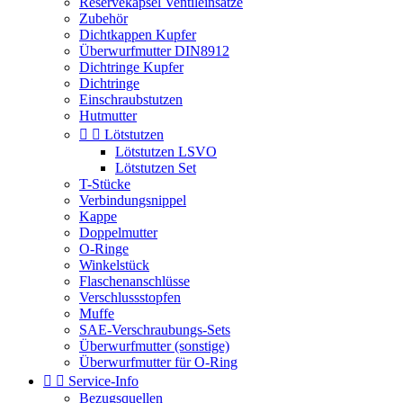
Reservekapsel Ventileinsätze
Zubehör
Dichtkappen Kupfer
Überwurfmutter DIN8912
Dichtringe Kupfer
Dichtringe
Einschraubstutzen
Hutmutter


Lötstutzen
Lötstutzen LSVO
Lötstutzen Set
T-Stücke
Verbindungsnippel
Kappe
Doppelmutter
O-Ringe
Winkelstück
Flaschenanschlüsse
Verschlussstopfen
Muffe
SAE-Verschraubungs-Sets
Überwurfmutter (sonstige)
Überwurfmutter für O-Ring


Service-Info
Bezugsquellen