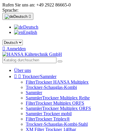
Rufen Sie uns an:
+49 2922 86665-0
Sprache:
Deutsch

Deutsch
English

Anmelden
Über uns


Trockner/Sammler
FilterTrockner HANSA Multiplex
Trockner-Schauglas-Kombi
Sammler
SammlerTrockner Multiplex Reihe
FilterTrockner Multiplex ORFS
SammlerTrockner Multiplex ORFS
Sammler Trockner mobil
FilterTrockner Triplex®
Trockner-Schauglas-Kombi-Stahl
XM Filter Trockner 140bar